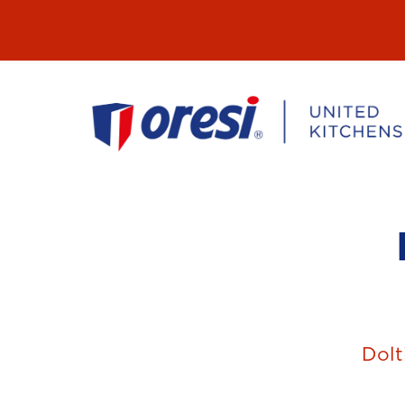
Přeskočit
na
obsah
Dolt