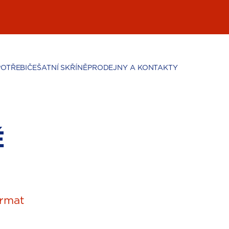
POTŘEBIČE
ŠATNÍ SKŘÍNĚ
PRODEJNY A KONTAKTY
Ě
rmat