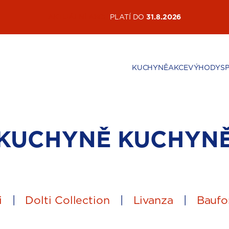
AKTUÁLNÍ AKCE
PLATÍ DO
31.8.2026
KUCHYNĚ
AKCE
VÝHODY
S
KUCHYNĚ
KUCHYN
i
|
Dolti Collection
|
Livanza
|
Baufo