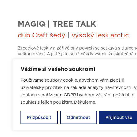
MAGIQ | TREE TALK
dub Craft šedý
|
vysoký lesk arctic
Zrcadlově lesklý a zářivě bílý povrch se setkává s tlum
velkou grácií. A jistě jste si už někdy všimli, že skutečn
V kuchyni sestavené z linií MAGIQ a Tree Talk se doplňuj
Vážíme si vašeho soukromí
Craft v šedé barvě s kartáčovanou strukturou, která tento
Oresi je MAGIQ k dispozici ještě v barvě Cappuccino nebo
Používáme soubory cookie, abychom vám zlepšili
uvedeného dekoru také provedení dub Ancona, dub Stro
patinová a akát Glamour.
uživatelský prožitek na základě analýzy návštěvnosti. V
souladu s nařízením GDPR bychom vás rádi požádali o
souhlas s jejich použitím. Děkujeme.
CHCI NÁVRH ZDARMA
Přizpůsobit
Odmítnout
Přijmout vše