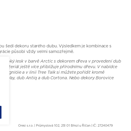
enou šedí dekoru starého dubu. Výsledkem je kombinace s
á grácie působí vždy velmi samozřejmě.
í vysoký lesk v barvě Arctic s dekorem dřeva v provedení dub
 materiál ještě více přibližuje přírodnímu dřevu. V nabídce
 Magnlóie a v linii Tree Talk si můžete pořídit kromě
ng Way, dub Antiq a dub Cortona. Nebo dekory Borovice
Oresi s.r.o. | Průmyslová 102, 251 01 Březí u Říčan | IČ: 27240479