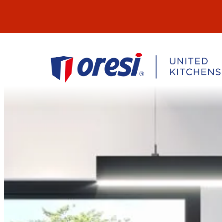
Přeskočit
na
obsah