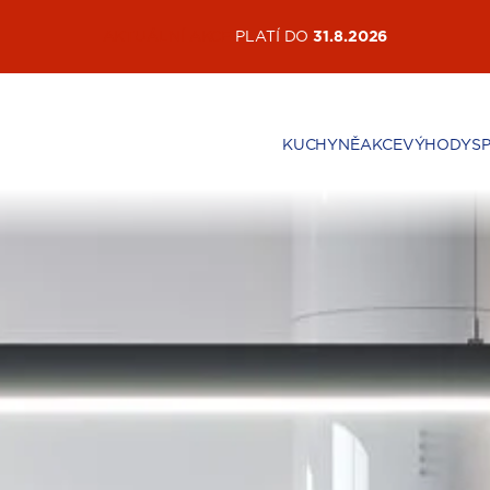
AKTUÁLNÍ AKCE
PLATÍ DO
31.8.2026
KUCHYNĚ
AKCE
VÝHODY
S