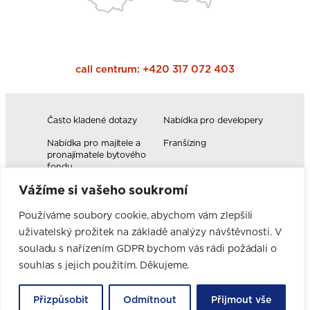
call centrum:
+420 317 072 403
Často kladené dotazy
Nabídka pro developery
Nabídka pro majitele a
Franšízing
pronajímatele bytového
fondu
Vážíme si vašeho soukromí
Volná pracovní místa
Blog
Novinky
Realizace kuchyní
Používáme soubory cookie, abychom vám zlepšili
uživatelský prožitek na základě analýzy návštěvnosti. V
Firemní hodnoty
Elektromobilita
Facebook
Instagram
YouTube
Pinterest
LinkedIn
souladu s nařízením GDPR bychom vás rádi požádali o
souhlas s jejich použitím. Děkujeme.
Přizpůsobit
Odmítnout
Přijmout vše
ORESI S.R.O. | Průmyslová 102, 251 01 Březí u Říčan | IČ: 27240479