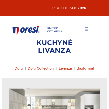
Přeskočit
AKTUÁLNÍ AKCE
PLATÍ DO
31.8.2026
na
obsah
KUCHYNĚ
LIVANZA
Dolti
|
Dolti Collection
|
Livanza
|
Bauformat