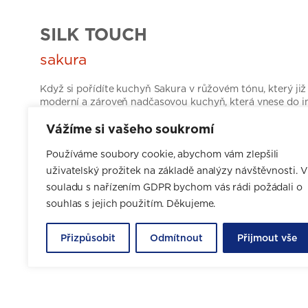
SILK TOUCH
sakura
Když si pořídíte kuchyň Sakura v růžovém tónu, který ji
moderní a zároveň nadčasovou kuchyň, která vnese do in
Skvěle se kombinuje s béžovými i šedými barvami, s bílou
Vážíme si vašeho soukromí
strukturami přírodnin ve světlých i v tmavých hnědých č
nesáhnete vedle. Vyberete si pohodovou kuchyň?
Používáme soubory cookie, abychom vám zlepšili
uživatelský prožitek na základě analýzy návštěvnosti. V
souladu s nařízením GDPR bychom vás rádi požádali o
CHCI NÁVRH ZDARMA
souhlas s jejich použitím. Děkujeme.
Přizpůsobit
Odmítnout
Přijmout vše