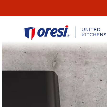
Přeskočit
na
obsah