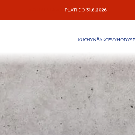
AKTUÁLNÍ AKCE
PLATÍ DO
31.8.2026
KUCHYNĚ
AKCE
VÝHODY
S