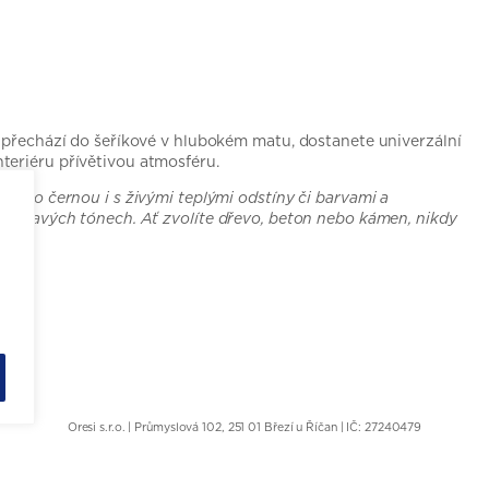
ž přechází do šeříkové v hlubokém matu, dostanete univerzální
teriéru přívětivou atmosféru.
 nebo černou i s živými teplými odstíny či barvami a
i šedavých tónech. Ať zvolíte dřevo, beton nebo kámen, nikdy
Oresi s.r.o. | Průmyslová 102, 251 01 Březí u Říčan | IČ: 27240479