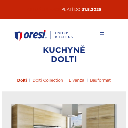
Přeskočit
AKTUÁLNÍ AKCE
PLATÍ DO
31.8.2026
na
obsah
KUCHYNĚ
DOLTI
Dolti
|
Dolti Collection
|
Livanza
|
Bauformat