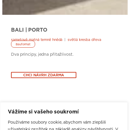
BALI | PORTO
sametově matná temně hnědá
|
světlá kresba dřeva
Bauformat
Dva principy, jedna přitažlivost.
CHCI NÁVRH ZDARMA
Online rezervace pro nové
Vážíme si vašeho soukromí
zákazníky
Používáme soubory cookie, abychom vám zlepšili
Schůzka i profesionální 3D návrh jsou zdarma a bez
jakýchkoli závazků.
uživatelský prožitek na základě analýzy návštěvnosti. V