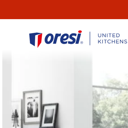
Přeskočit
na
obsah