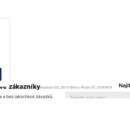
Nají
ové zákazníky
Oresi s.r.o. | Průmyslová 102, 251 01 Březí u Říčan | IČ: 27240479
a a bez jakýchkoli závazků.
y v nejbližším studiu.
LINE