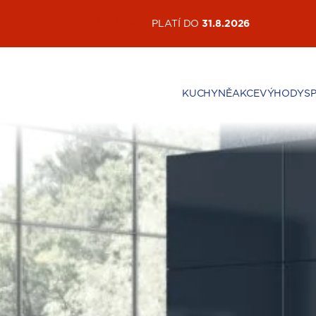
AKTUÁLNÍ AKCE
PLATÍ DO
31.8.2026
KUCHYNĚ
AKCE
VÝHODY
S