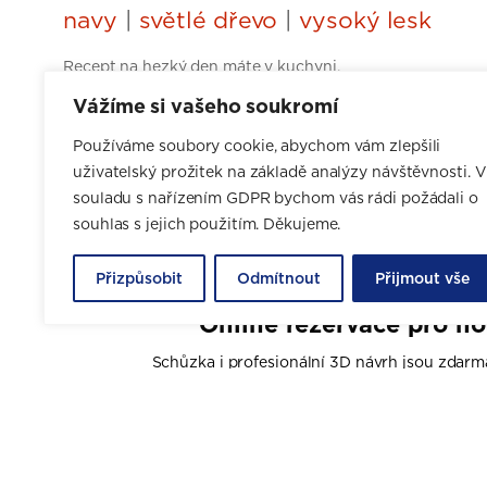
navy
|
světlé dřevo
|
vysoký lesk
Recept na hezký den máte v kuchyni.
Vážíme si vašeho soukromí
CHCI NÁVRH ZDARMA
Používáme soubory cookie, abychom vám zlepšili
uživatelský prožitek na základě analýzy návštěvnosti. V
souladu s nařízením GDPR bychom vás rádi požádali o
souhlas s jejich použitím. Děkujeme.
Přizpůsobit
Odmítnout
Přijmout vše
Online rezervace pro n
Schůzka i profesionální 3D návrh jsou zdarm
Vyberte si datum a čas své první schůzk
VYBRAT TERMÍN ON