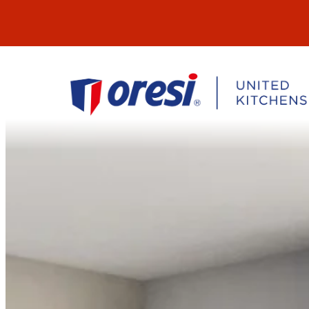
Přeskočit
na
obsah