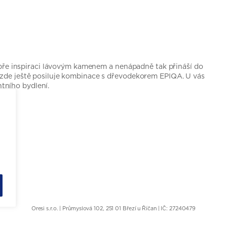
e inspiraci lávovým kamenem a nenápadně tak přináší do
 zde ještě posiluje kombinace s dřevodekorem EPIQA. U vás
tního bydlení.
Oresi s.r.o. | Průmyslová 102, 251 01 Březí u Říčan | IČ: 27240479