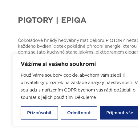
PIQTORY | EPIQA
Čokoládově hnědý hedvábný mat dekoru PIQTORY nezapř
každého bydlení dotek poklidné přírodní energie, kterou
doma se tato kuchyně stane jakýmsi piktogramem elegan
IQ připomíná:
Vážíme si vašeho soukromí
Výrazné a moderní pojetí za výrazně nízkou cenu!
Používáme soubory cookie, abychom vám zlepšili
uživatelský prožitek na základě analýzy návštěvnosti. V
souladu s nařízením GDPR bychom vás rádi požádali o
souhlas s jejich použitím. Děkujeme.
CHCI NÁVRH ZDARMA
Přizpůsobit
Odmítnout
Přijmout vše