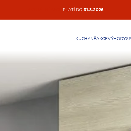
AKTUÁLNÍ AKCE
PLATÍ DO
31.8.2026
KUCHYNĚ
AKCE
VÝHODY
S