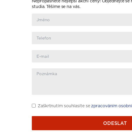
Nepropásněte nejlepší akční ceny! Objednejte se
studia. Těšíme se na vás.
Zaškrtnutím souhlasíte se
zpracováním osobní
ODESLAT