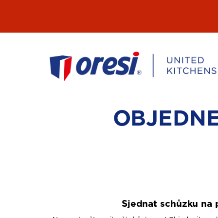
Přeskočit
na
obsah
OBJEDNE
Sjednat schůzku na 