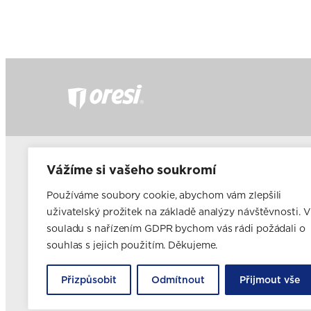
Často kladené dotazy
Fir
Vážíme si vašeho soukromí
Nabídka pro developery
Ele
Nabídka pro majitele a pronajímatele bytového fondu
Používáme soubory cookie, abychom vám zlepšili
Franšízing
uživatelský prožitek na základě analýzy návštěvnosti. V
Volná pracovní místa
souladu s nařízením GDPR bychom vás rádi požádali o
Blog
Novinky
souhlas s jejich použitím. Děkujeme.
Realizace kuchyní
Přizpůsobit
Odmítnout
Přijmout vše