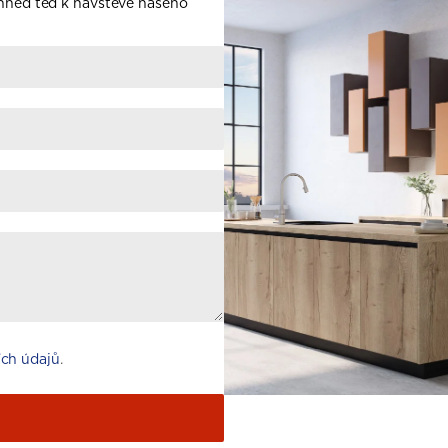
 hned teď k návštěvě našeho
ch údajů
.