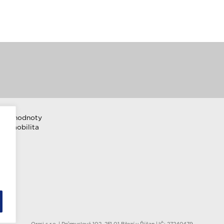
emní hodnoty
ktromobilita
Oresi s.r.o. | Průmyslová 102, 251 01 Březí u Říčan | IČ: 27240479