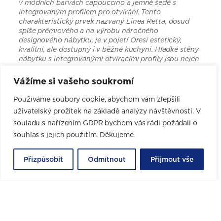
v módních barvách cappuccino a jemně šedé s
integrovaným profilem pro otvírání. Tento
charakteristický prvek nazvaný Linea Retta, dosud
spíše prémiového a na výrobu náročného
designového nábytku, je v pojetí Oresi estetický,
kvalitní, ale dostupný i v běžné kuchyni. Hladké stěny
nábytku s integrovanými otvíracími profily jsou nejen
krásné, ale i praktické z hlediska snazší údržby.
Vážíme si vašeho soukromí
Používáme soubory cookie, abychom vám zlepšili
CHCI NÁVRH ZDARMA
uživatelský prožitek na základě analýzy návštěvnosti. V
souladu s nařízením GDPR bychom vás rádi požádali o
souhlas s jejich použitím. Děkujeme.
Online rezervace pro nové
Přizpůsobit
Odmítnout
Přijmout vše
zákazníky
Schůzka i profesionální 3D návrh jsou zdarma a bez
jakýchkoli závazků.
Vyberte si datum a čas své první schůzky v nejbližším
studiu.