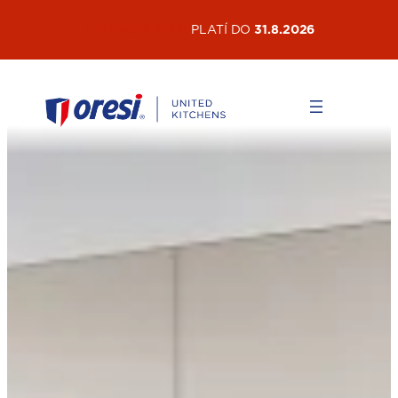
Přeskočit
AKTUÁLNÍ AKCE
PLATÍ DO
31.8.2026
na
obsah