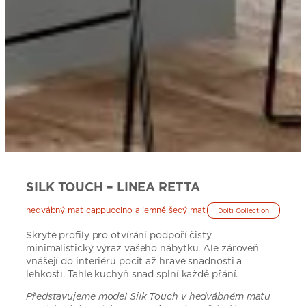
SILK TOUCH – LINEA RETTA
hedvábný mat cappuccino a jemně šedý mat
Dolti Collection
Skryté profily pro otvírání podpoří čistý
minimalistický výraz vašeho nábytku. Ale zároveň
vnášejí do interiéru pocit až hravé snadnosti a
lehkosti. Tahle kuchyň snad splní každé přání.
Představujeme model Silk Touch v hedvábném matu