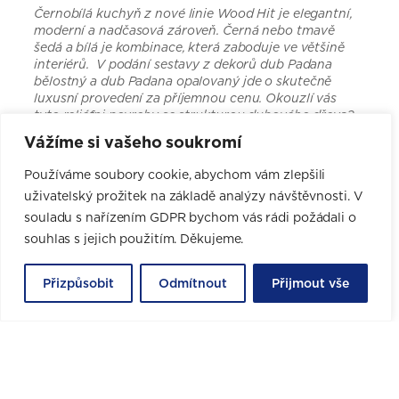
Černobílá kuchyň z nové linie Wood Hit je elegantní,
moderní a nadčasová zároveň. Černá nebo tmavě
šedá a bílá je kombinace, která zaboduje ve většině
interiérů. V podání sestavy z dekorů dub Padana
bělostný a dub Padana opalovaný jde o skutečně
luxusní provedení za příjemnou cenu. Okouzlí vás
tyto reliéfni povrchy se strukturou dubového dřeva?
Vážíme si vašeho soukromí
Používáme soubory cookie, abychom vám zlepšili
CHCI NÁVRH ZDARMA
uživatelský prožitek na základě analýzy návštěvnosti. V
souladu s nařízením GDPR bychom vás rádi požádali o
souhlas s jejich použitím. Děkujeme.
Online rezervace pro nové
Přizpůsobit
Odmítnout
Přijmout vše
zákazníky
Schůzka i profesionální 3D návrh jsou zdarma a bez
jakýchkoli závazků.
Vyberte si datum a čas své první schůzky v nejbližším
studiu.