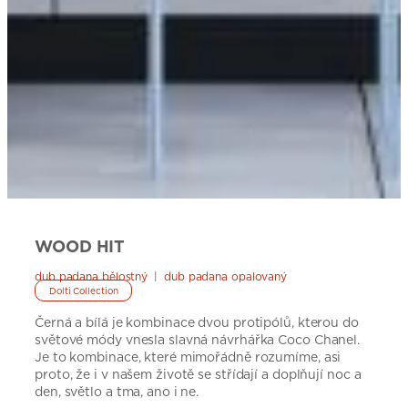
WOOD HIT
dub padana bělostný
|
dub padana opalovaný
Dolti Collection
Černá a bílá je kombinace dvou protipólů, kterou do
světové módy vnesla slavná návrhářka Coco Chanel.
Je to kombinace, které mimořádně rozumíme, asi
proto, že i v našem životě se střídají a doplňují noc a
den, světlo a tma, ano i ne.