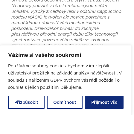
Střídání dekorů dodá interiéru styl i rytmus. Všechny
tři dekory použité v této kombinaci jsou něčím
unikátní. Vysoký zrcadlový lesk v odstínu Cappuccino
modelu MAGIQ je tvořen akrylovým povrchem s
mimořádnou odolností vůči mechanickému
poškození. Dřevodekor přináší do kuchyně
přesvědčivou přírodní energii dubu díky technologii
synchronizace povrchového reliéfu se zvolenou
kresbou dřeva. A dekor Art dekor struktur se
inspiroval strukturou povrchu plážového písku.
Vážíme si vašeho soukromí
Používáme soubory cookie, abychom vám zlepšili
uživatelský prožitek na základě analýzy návštěvnosti. V
CHCI NÁVRH ZDARMA
souladu s nařízením GDPR bychom vás rádi požádali o
souhlas s jejich použitím. Děkujeme.
Online rezervace pro nové
Přizpůsobit
Odmítnout
Přijmout vše
zákazníky
Schůzka i profesionální 3D návrh jsou zdarma a bez
jakýchkoli závazků.