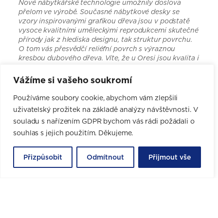
Nové nábytkářské technologie umožnily doslova
přelom ve výrobě. Současné nábytkové desky se
vzory inspirovanými grafikou dřeva jsou v podstatě
vysoce kvalitními uměleckými reprodukcemi skutečné
přírody jak z hlediska designu, tak struktur povrchu.
O tom vás přesvědčí reliéfní povrch s výraznou
kresbou dubového dřeva. Víte, že u Oresi jsou kvalita i
aktuální a nadčasová móda za nejnižší ceny na trhu?
Vážíme si vašeho soukromí
Používáme soubory cookie, abychom vám zlepšili
CHCI NÁVRH ZDARMA
uživatelský prožitek na základě analýzy návštěvnosti. V
souladu s nařízením GDPR bychom vás rádi požádali o
souhlas s jejich použitím. Děkujeme.
Online rezervace pro nové
Přizpůsobit
Odmítnout
Přijmout vše
zákazníky
Schůzka i profesionální 3D návrh jsou zdarma a bez
jakýchkoli závazků.
Vyberte si datum a čas své první schůzky v nejbližším
studiu.