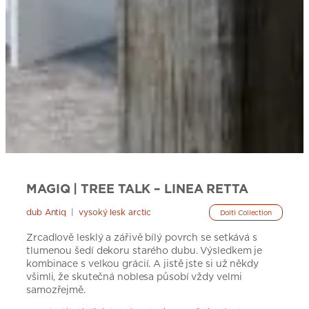
MAGIQ | TREE TALK – LINEA RETTA
dub Antiq
|
vysoký lesk arctic
Dolti Collection
Zrcadlově lesklý a zářivě bílý povrch se setkává s
tlumenou šedí dekoru starého dubu. Výsledkem je
kombinace s velkou grácií. A jistě jste si už někdy
všimli, že skutečná noblesa působí vždy velmi
samozřejmě.