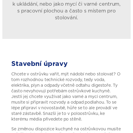
k ukládání, nebo jako mycí či varné centrum,
s pracovní plochou a často s místem pro
stolování.
Stavební úpravy
Chcete v ostrůvku vařit, mýt nádobí nebo stolovat? O
tom rozhodnou technické rozvody, tedy voda,
elektrika, plyn a odpady včetně odtahu digestoře. Ty
často nevyhovují potřebám ostrůvkové kuchyně.
Jestli jej chcete využívat jako varné a mycí centrum,
musíte si připravit rozvody a odpad podlahou. To se
lépe připraví v novostavbě, hůře se to ale provádí ve
staré zástavbě. Snazší je to v poloostrůvku, ke
kterému média přivedete po stěně.
Se změnou dispozice kuchyně na ostrůvkovou musíte