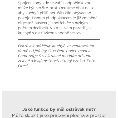
Spojení zóny kde se vaří s odpočinkovou
může být složité, proto musíme dbát na to,
aby kuchyň příliš nerušila klid obývacího
pokoje. Prvním předpokladem je již zmíněná
digestoř, následují spotřebiče s nízkým
počtem decibelů. V Oresi vám poradí, jak
kuchyň s ostrůvkem vhodně sestavit.
Ostrůvek odděluje kuchyň ve venkovském
domě od jídelny. Otevřené police modelu
Cambridge S v aktuálně módním odstínu
zelené dávají místnosti útulný vzhled. Foto:
Oresi
Jaké funkce by měl ostrůvek mít?
Může sloužit jako pracovní plocha a prostor