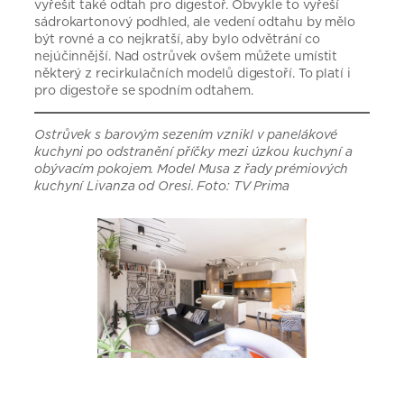
vyřešit také odtah pro digestoř. Obvykle to vyřeší
sádrokartonový podhled, ale vedení odtahu by mělo
být rovné a co nejkratší, aby bylo odvětrání co
nejúčinnější. Nad ostrůvek ovšem můžete umístit
některý z recirkulačních modelů digestoří. To platí i
pro digestoře se spodním odtahem.
Ostrůvek s barovým sezením vznikl v panelákové
kuchyni po odstranění příčky mezi úzkou kuchyní a
obývacím pokojem. Model Musa z řady prémiových
kuchyní Livanza od Oresi. Foto: TV Prima