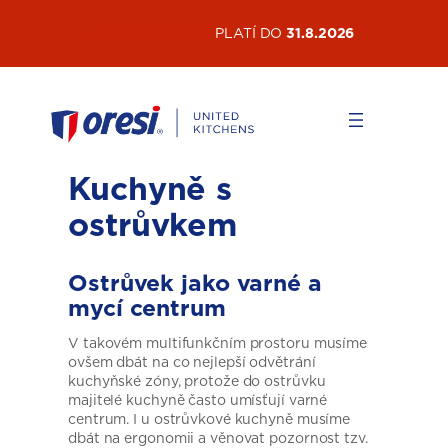
Přeskočit
AKTUÁLNÍ AKCE
PLATÍ DO
31.8.2026
na
obsah
Kuchyně s
ostrůvkem
Ostrůvek jako varné a
mycí centrum
V takovém multifunkčním prostoru musíme
ovšem dbát na co nejlepší odvětrání
kuchyňské zóny, protože do ostrůvku
majitelé kuchyně často umísťují varné
centrum. I u ostrůvkové kuchyně musíme
dbát na ergonomii a věnovat pozornost tzv.