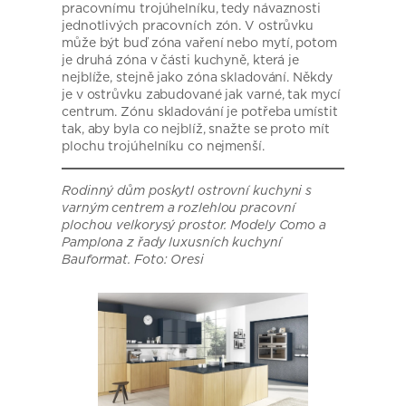
pracovnímu trojúhelníku, tedy návaznosti
jednotlivých pracovních zón. V ostrůvku
může být buď zóna vaření nebo mytí, potom
je druhá zóna v části kuchyně, která je
nejblíže, stejně jako zóna skladování. Někdy
je v ostrůvku zabudované jak varné, tak mycí
centrum. Zónu skladování je potřeba umístit
tak, aby byla co nejblíž, snažte se proto mít
plochu trojúhelníku co nejmenší.
Rodinný dům poskytl ostrovní kuchyni s
varným centrem a rozlehlou pracovní
plochou velkorysý prostor. Modely Como a
Pamplona z řady luxusních kuchyní
Bauformat. Foto: Oresi