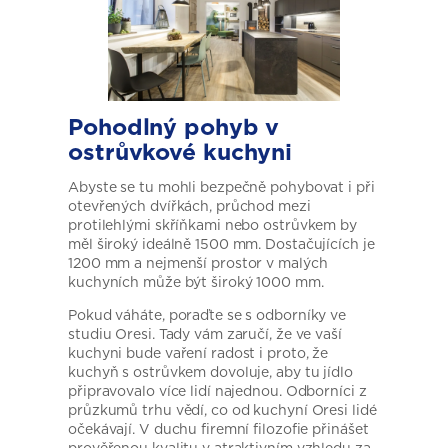
Pohodlný pohyb v
ostrůvkové kuchyni
Abyste se tu mohli bezpečně pohybovat i při
otevřených dvířkách, průchod mezi
protilehlými skříňkami nebo ostrůvkem by
měl široký ideálně 1500 mm. Dostačujících je
1200 mm a nejmenší prostor v malých
kuchyních může být široký 1000 mm.
Pokud váháte, poraďte se s odborníky ve
studiu Oresi. Tady vám zaručí, že ve vaší
kuchyni bude vaření radost i proto, že
kuchyň s ostrůvkem dovoluje, aby tu jídlo
připravovalo více lidí najednou. Odborníci z
průzkumů trhu vědí, co od kuchyní Oresi lidé
očekávají. V duchu firemní filozofie přinášet
prověřenou kvalitu v atraktivním vzhledu za