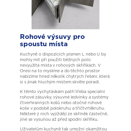
Rohové výsuvy pro
spoustu místa
Kuchyně o dispozicích písmen L nebo U by
mohly mít při použití běžných polic
nevyužitá místa v rohových skříňkách. V
Oresi na to myslíme a do těchto prostor
nabízíme hned několik chytrých řešení, která
si s jinak hluchým místem skvěle poradí.
K těmto vychytávkám patří třeba speciální
rohové zásuvky, výsuvné ledvinky a systémy
čtverhranných košů nebo otočné rohové
koše v podobě polokruhu a třičtvrtěkruhu.
Některé z nich vyjíždějí ze skříněk částečně,
jiné se vysunou až před spodní skříňku.
Uživatelům kuchyně tak umožní okamžitou