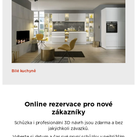
Bílé kuchyně
Online rezervace pro nové
zákazníky
Schůzka i profesionální 3D návrh jsou zdarma a bez
jakýchkoli závazků.
Vyberte si datum a čas své první schůzky v nejbližším