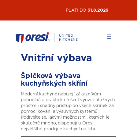
Přeskočit
AKTUÁLNÍ AKCE
PLATÍ DO
31.8.2026
na
obsah
Vnitřní výbava
Špičková výbava
kuchyňských skříní
Moderní kuchyně nabízejí zákazníkům
pohodlná a praktická řešení využití úložných
prostor i snadný přístup do všech skříněk za
pomoci kování a výsuvných systémů.
Podívejte se, jakými možnostmi, kterých je
skutečně mnoho, disponují u Oresi,
největšího prodejce kuchyní na trhu.