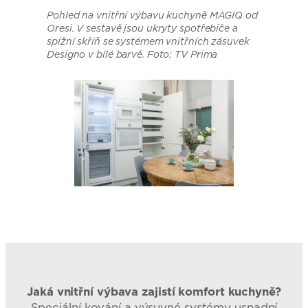
Pohled na vnitřní výbavu kuchyně MAGIQ od
Oresi. V sestavě jsou ukryty spotřebiče a
spížní skříň se systémem vnitřních zásuvek
Designo v bílé barvě. Foto: TV Prima
Jaká vnitřní výbava zajistí komfort kuchyně?
Speciální kování a výsuvné systémy usnadní