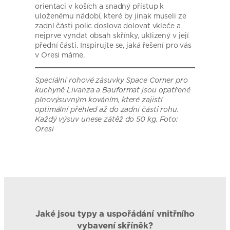
orientaci v koších a snadný přístup k
uloženému nádobí, které by jinak museli ze
zadní části polic doslova dolovat vkleče a
nejprve vyndat obsah skřínky, uklizený v její
přední části. Inspirujte se, jaká řešení pro vás
v Oresi máme.
Speciální rohové zásuvky Space Corner pro
kuchyně Livanza a Bauformat jsou opatřené
plnovýsuvným kováním, které zajistí
optimální přehled až do zadní části rohu.
Každý výsuv unese zátěž do 50 kg. Foto:
Oresi
Jaké jsou typy a uspořádání vnitřního
vybavení skříněk?