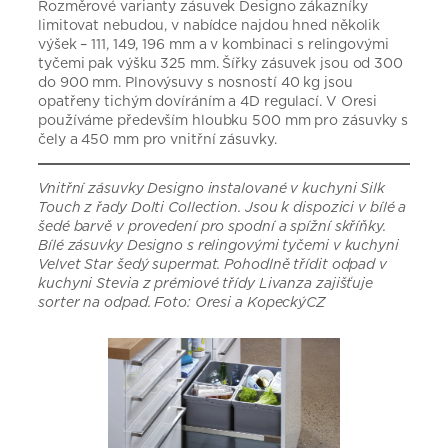
Rozměrové varianty zásuvek Designo zákazníky
limitovat nebudou, v nabídce najdou hned několik
výšek – 111, 149, 196 mm a v kombinaci s relingovými
tyčemi pak výšku 325 mm. Šířky zásuvek jsou od 300
do 900 mm. Plnovýsuvy s nosností 40 kg jsou
opatřeny tichým dovíráním a 4D regulací. V Oresi
používáme především hloubku 500 mm pro zásuvky s
čely a 450 mm pro vnitřní zásuvky.
Vnitřní zásuvky Designo instalované v kuchyni Silk
Touch z řady Dolti Collection. Jsou k dispozici v bílé a
šedé barvě v provedení pro spodní a spížní skříňky.
Bílé zásuvky Designo s relingovými tyčemi v kuchyni
Velvet Star šedý supermat. Pohodlně třídit odpad v
kuchyni Stevia z prémiové třídy Livanza zajišťuje
sorter na odpad. Foto: Oresi a KopeckýCZ