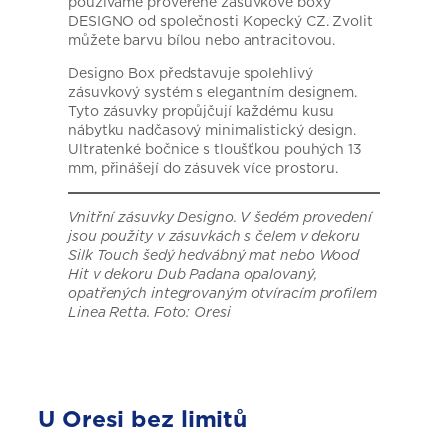
používáme prověřené zásuvkové boxy
DESIGNO od společnosti Kopecký CZ. Zvolit
můžete barvu bílou nebo antracitovou.
Designo Box představuje spolehlivý
zásuvkový systém s elegantním designem.
Tyto zásuvky propůjčují každému kusu
nábytku nadčasový minimalistický design.
Ultratenké bočnice s tloušťkou pouhých 13
mm, přinášejí do zásuvek více prostoru.
Vnitřní zásuvky Designo. V šedém provedení
jsou použity v zásuvkách s čelem v dekoru
Silk Touch šedý hedvábný mat nebo Wood
Hit v dekoru Dub Padana opalovaný,
opatřených integrovaným otvíracím profilem
Linea Retta. Foto: Oresi
U Oresi bez limitů