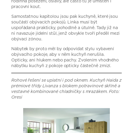
rodinná posezení, oslavy, ale často tu je umístěn i
pracovní kout.
Samostatnou kapitolou jsou pak kuchyně, které jsou
součástí obývacích pokojů. Linka musí být
uspořádaná prakticky, pohodlně a útulně. Tady již na
ni navazuje jídelní stůl, jenž obvykle tvoří předěl mezi
obývací zónou.
Nábytek by proto měl by odpovídat stylu vybavení
obývacího pokoje, aby v něm kuchyň nerušila.
Opticky, ani hlukem nebo pachy. Zvolením vhodného
nábytku kuchyň z pokoje opticky částečně zmizí.
Rohové řešení se uplatní i pod oknem. Kuchyň Haida z
prémiové třídy Livanza s blokem potravinové skříně a
vestavné kombinované chladničky s mrazákem. Foto:
Oresi