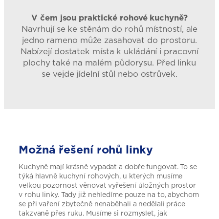
V čem jsou praktické rohové kuchyně?
Navrhují se ke stěnám do rohů místností, ale
jedno rameno může zasahovat do prostoru.
Nabízejí dostatek místa k ukládání i pracovní
plochy také na malém půdorysu. Před linku
se vejde jídelní stůl nebo ostrůvek.
Možná řešení rohů linky
Kuchyně mají krásně vypadat a dobře fungovat. To se
týká hlavně kuchyní rohových, u kterých musíme
velkou pozornost věnovat vyřešení úložných prostor
v rohu linky. Tady již nehledíme pouze na to, abychom
se při vaření zbytečně nenaběhali a nedělali práce
takzvaně přes ruku. Musíme si rozmyslet, jak