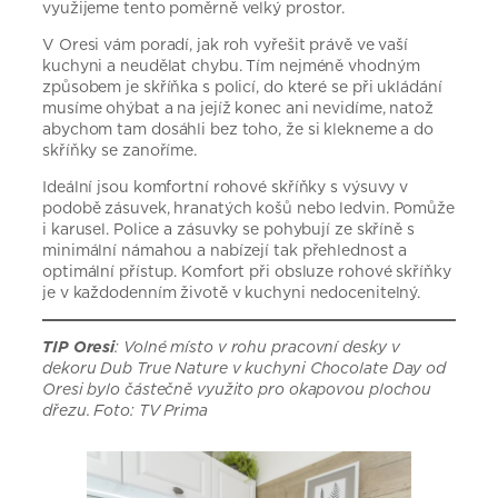
využijeme tento poměrně velký prostor.
V Oresi vám poradí, jak roh vyřešit právě ve vaší
kuchyni a neudělat chybu. Tím nejméně vhodným
způsobem je skříňka s policí, do které se při ukládání
musíme ohýbat a na jejíž konec ani nevidíme, natož
abychom tam dosáhli bez toho, že si klekneme a do
skříňky se zanoříme.
Ideální jsou komfortní rohové skříňky s výsuvy v
podobě zásuvek, hranatých košů nebo ledvin. Pomůže
i karusel. Police a zásuvky se pohybují ze skříně s
minimální námahou a nabízejí tak přehlednost a
optimální přístup. Komfort při obsluze rohové skříňky
je v každodenním životě v kuchyni nedocenitelný.
TIP Oresi
: Volné místo v rohu pracovní desky v
dekoru Dub True Nature v kuchyni Chocolate Day od
Oresi bylo částečně využito pro okapovou plochou
dřezu. Foto: TV Prima