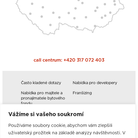
call centrum:
+420 317 072 403
Často kladené dotazy
Nabídka pro developery
Nabídka pro majitele a
Franšízing
pronajímatele bytového
fondu
Vážíme si vašeho soukromí
Volná pracovní místa
Blog
Novinky
Realizace kuchyní
Používáme soubory cookie, abychom vám zlepšili
uživatelský prožitek na základě analýzy návštěvnosti. V
Firemní hodnoty
Elektromobilita