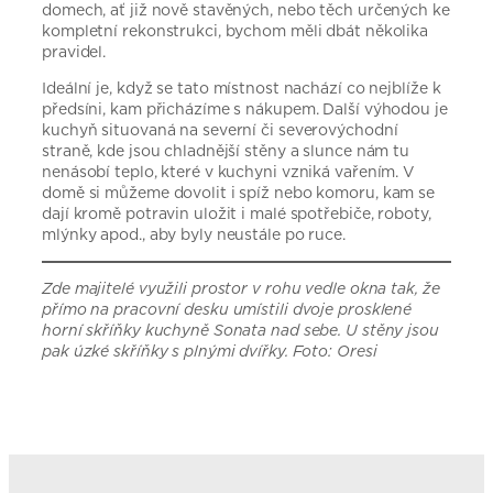
domech, ať již nově stavěných, nebo těch určených ke
kompletní rekonstrukci, bychom měli dbát několika
pravidel.
Ideální je, když se tato místnost nachází co nejblíže k
předsíni, kam přicházíme s nákupem. Další výhodou je
kuchyň situovaná na severní či severovýchodní
straně, kde jsou chladnější stěny a slunce nám tu
nenásobí teplo, které v kuchyni vzniká vařením. V
domě si můžeme dovolit i spíž nebo komoru, kam se
dají kromě potravin uložit i malé spotřebiče, roboty,
mlýnky apod., aby byly neustále po ruce.
Zde majitelé využili prostor v rohu vedle okna tak, že
přímo na pracovní desku umístili dvoje prosklené
horní skříňky kuchyně Sonata nad sebe. U stěny jsou
pak úzké skříňky s plnými dvířky. Foto: Oresi