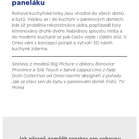
paneláku
Rohové kuchyňské linky jsou vhodné do všech domů
a bytů. Vejdou se i do kuchyní v panelových domech,
kde již proběhla rekonstrukce jádra, popřípadě byly
eliminovány druhé dveře. Nabídnou spoustu místa a
do moderní kuchyně se pak často vejde i jídelní stůl. V
Oresi vám s koncepcí poradí a vytvoří 3D návrh
kuchyně zdarma.
Sestavu z modelů Big Picture v dekoru Borovice
Provence a Silk Touch v barvě cappuccino z řady
Dolti Collection od Oresi navrhli designéři z pořadu
Jak se staví sen do bytu v panelovém domě. Foto: TV
Prima
Jak přesně zaměřit prostor pro rohovou