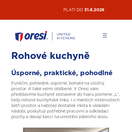
Přeskočit
AKTUÁLNÍ AKCE
PLATÍ DO
31.8.2026
na
obsah
Rohové kuchyně
Úsporné, praktické, pohodlné
Funkční, pohledné, úsporné, bohaté na úložný
prostor. A také velmi oblíbené. V Oresi vám
představíme kuchyně sestavené do tvaru písmene „L“,
tedy rohové kuchyňské linky. I v menších místnostech
šetří prostor a nabízejí dostatek místa k ukládání
nádobí, poskytují potřebné pracovní a odkládací
plochy a dávají šanci na umístění jídelního stolu.