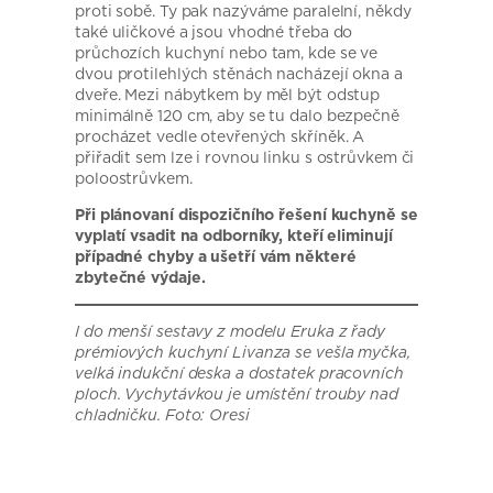
proti sobě. Ty pak nazýváme paralelní, někdy
také uličkové a jsou vhodné třeba do
průchozích kuchyní nebo tam, kde se ve
dvou protilehlých stěnách nacházejí okna a
dveře. Mezi nábytkem by měl být odstup
minimálně 120 cm, aby se tu dalo bezpečně
procházet vedle otevřených skříněk. A
přiřadit sem lze i rovnou linku s ostrůvkem či
poloostrůvkem.
Při plánovaní dispozičního řešení kuchyně se
vyplatí vsadit na odborníky, kteří eliminují
případné chyby a ušetří vám některé
zbytečné výdaje.
I do menší sestavy z modelu Eruka z řady
prémiových kuchyní Livanza se vešla myčka,
velká indukční deska a dostatek pracovních
ploch. Vychytávkou je umístění trouby nad
chladničku. Foto: Oresi