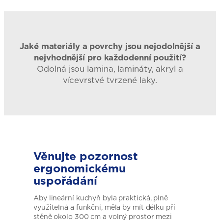
Jaké materiály a povrchy jsou nejodolnější a
nejvhodnější pro každodenní použití?
Odolná jsou lamina, lamináty, akryl a
vícevrstvé tvrzené laky.
Věnujte pozornost
ergonomickému
uspořádání
Aby lineární kuchyň byla praktická, plně
využitelná a funkční, měla by mít délku při
stěně okolo 300 cm a volný prostor mezi