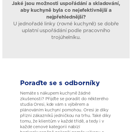
Jaké jsou možnosti uspořádání a skladování,
aby kuchyně byla co nejefektivnější a
nejpřehlednější?
U jednořadé linky (rovné kuchyně) se dobře
uplatní uspořádání podle pracovního
trojúhelníku.
Poraďte se s odborníky
Nemáte s nákupem kuchyně žádné
zkušenosti? Přijďte se poradit do některého
studia Oresi, kde vám s výběrem a
plánováním kuchyní pomohou. Oresi je díky
přízni zákazníků jedničkou na trhu. Také díky
tomu, že klientům v každé třídě, a tedy i v
každé cenové kategorii nabízí