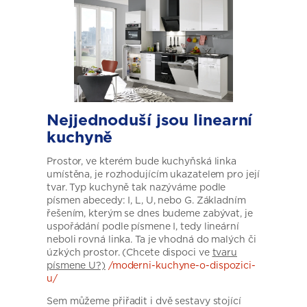
Nejjednoduší jsou linearní
kuchyně
Prostor, ve kterém bude kuchyňská linka
umístěna, je rozhodujícím ukazatelem pro její
tvar. Typ kuchyně tak nazýváme podle
písmen abecedy: I, L, U, nebo G. Základním
řešením, kterým se dnes budeme zabývat, je
uspořádání podle písmene I, tedy lineární
neboli rovná linka. Ta je vhodná do malých či
úzkých prostor. (Chcete dispoci ve
tvaru
písmene U?)
/moderni-kuchyne-o-dispozici-
u/
Sem můžeme přiřadit i dvě sestavy stojící