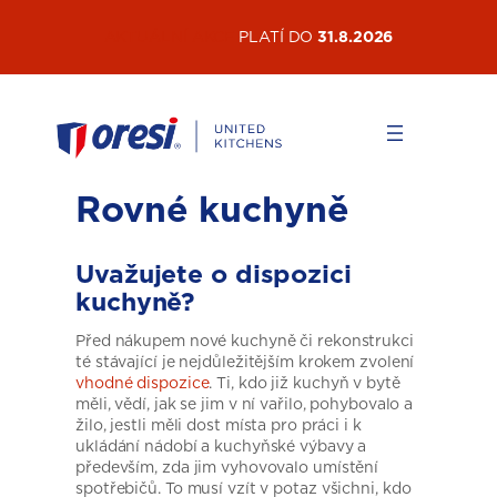
Přeskočit
AKTUÁLNÍ AKCE
PLATÍ DO
31.8.2026
na
obsah
Rovné kuchyně
Uvažujete o dispozici
kuchyně?
Před nákupem nové kuchyně či rekonstrukci
té stávající je nejdůležitějším krokem zvolení
vhodné dispozice
. Ti, kdo již kuchyň v bytě
měli, vědí, jak se jim v ní vařilo, pohybovalo a
žilo, jestli měli dost místa pro práci i k
ukládání nádobí a kuchyňské výbavy a
především, zda jim vyhovovalo umístění
spotřebičů. To musí vzít v potaz všichni, kdo