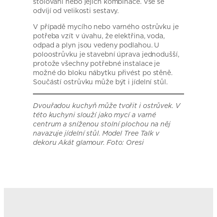
stolování nebo jejich kombinace. Vše se
odvíjí od velikosti sestavy.
V případě mycího nebo varného ostrůvku je
potřeba vzít v úvahu, že elektřina, voda,
odpad a plyn jsou vedeny podlahou. U
poloostrůvku je stavební úprava jednodušší,
protože všechny potřebné instalace je
možné do bloku nábytku přivést po stěně.
Součástí ostrůvku může být i jídelní stůl.
Dvouřadou kuchyň může tvořit i ostrůvek. V
této kuchyni slouží jako mycí a varné
centrum a sníženou stolní plochou na něj
navazuje jídelní stůl. Model Tree Talk v
dekoru Akát glamour. Foto: Oresi