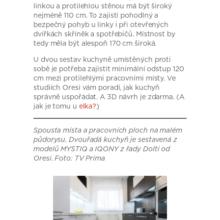
linkou a protilehlou stěnou má být široký
nejméně 110 cm. To zajistí pohodlný a
bezpečný pohyb u linky i při otevřených
dvířkách skříněk a spotřebičů. Místnost by
tedy měla být alespoň 170 cm široká.
U dvou sestav kuchyně umístěných proti
sobě je potřeba zajistit minimální odstup 120
cm mezi protilehlými pracovními místy. Ve
studiích Oresi vám poradí, jak kuchyň
správně uspořádat. A 3D návrh je zdarma. (A
jak je tomu u
elka?
)
Spousta místa a pracovních ploch na malém
půdorysu. Dvouřadá kuchyň je sestavená z
modelů MYSTIQ a IQONY z řady Dolti od
Oresi. Foto: TV Prima