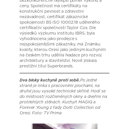
bezkonkurenčně nejlepší poměr výkonu a
ceny. Společnost má certifikáty na
konstrukční pevnost a zdravotní
nezávadnost, certifikát zákaznické
spokojenosti BS ISO 10002:18 uděleného
certifikační společností Taylor Cox. Dle
výsledků výzkumu institutu IBRS, byla
vyhodnocena jako prodejce s
nejspokojenějšími zákazníky, má Známku
kvality, kterou Oresi jako jediným kuchyním
na českém trhu udělila Nadace pro rozvoj
architektury a stavitelství. Nově získala
prestižní titul Superbrands.
Dva bloky kuchyně proti sobě.
Po jedné
straně je linka s pracovními plochami, na
druhé jsou vysoké technické skříně. Hodí se
do místností rozčleněných okny a dveřmi na
protilehlých stěnách. Kuchyň MAGIQ a
Forever Young z řady Dolti Collection od
Oresi. Foto: TV Prima