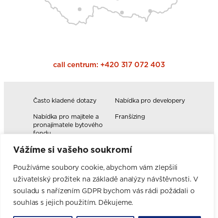
call centrum:
+420 317 072 403
Často kladené dotazy
Nabídka pro developery
Nabídka pro majitele a
Franšízing
pronajímatele bytového
fondu
Vážíme si vašeho soukromí
Volná pracovní místa
Blog
Novinky
Realizace kuchyní
Používáme soubory cookie, abychom vám zlepšili
uživatelský prožitek na základě analýzy návštěvnosti. V
Firemní hodnoty
Elektromobilita
Facebook
Instagram
YouTube
Pinterest
LinkedIn
souladu s nařízením GDPR bychom vás rádi požádali o
souhlas s jejich použitím. Děkujeme.