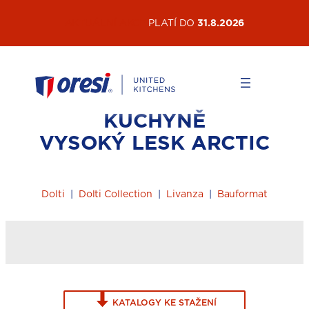
Přeskočit
AKTUÁLNÍ AKCE
PLATÍ DO
31.8.2026
na
obsah
KUCHYNĚ
VYSOKÝ LESK ARCTIC
Dolti
|
Dolti Collection
|
Livanza
|
Bauformat
KATALOGY KE STAŽENÍ