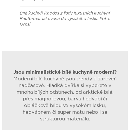
Bílá kuchyň Rhodos z řady luxusních kuchyní
Bauformat lakovaná do vysokého lesku. Foto:
Oresi
Jsou minimalistické bílé kuchyně moderní?
Moderní bílé kuchyně jsou trendy a zároveň
nadčasové. Hladká dvířka si vyberete v
mnoha bílých odstínech, od arktické bílé,
přes magnoliovou, barvu hedvábí či
obláčkově bílou ve vysokém lesku,
hedvábném či super matu nebo i se
strukturou materiálu.