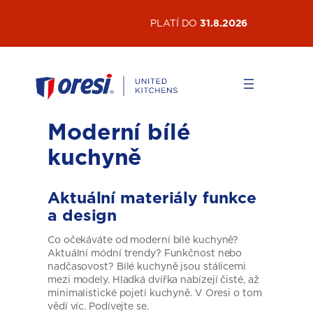
Přeskočit
AKTUÁLNÍ AKCE
PLATÍ DO
31.8.2026
na
obsah
Moderní bílé
kuchyně
Aktuální materiály funkce
a design
Co očekáváte od moderní bílé kuchyně?
Aktuální módní trendy? Funkčnost nebo
nadčasovost? Bílé kuchyně jsou stálicemi
mezi modely. Hladká dvířka nabízejí čisté, až
minimalistické pojetí kuchyně. V Oresi o tom
vědí víc. Podívejte se.