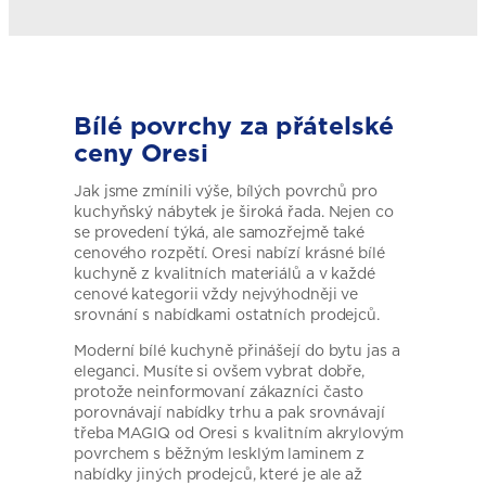
Bílé povrchy za přátelské
ceny Oresi
Jak jsme zmínili výše, bílých povrchů pro
kuchyňský nábytek je široká řada. Nejen co
se provedení týká, ale samozřejmě také
cenového rozpětí. Oresi nabízí krásné bílé
kuchyně z kvalitních materiálů a v každé
cenové kategorii vždy nejvýhodněji ve
srovnání s nabídkami ostatních prodejců.
Moderní bílé kuchyně přinášejí do bytu jas a
eleganci. Musíte si ovšem vybrat dobře,
protože neinformovaní zákazníci často
porovnávají nabídky trhu a pak srovnávají
třeba MAGIQ od Oresi s kvalitním akrylovým
povrchem s běžným lesklým laminem z
nabídky jiných prodejců, které je ale až