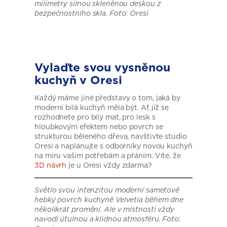
milimetry silnou skleněnou deskou z
bezpečnostního skla. Foto: Oresi
Vylaďte svou vysněnou
kuchyň v Oresi
Každý máme jiné představy o tom, jaká by
moderní bílá kuchyň měla být. Ať již se
rozhodnete pro bílý mat, pro lesk s
hloubkovým efektem nebo povrch se
strukturou běleného dřeva, navštivte studio
Oresi a naplánujte s odborníky novou kuchyň
na míru vašim potřebám a přáním. Víte, že
3D návrh
je u Oresi vždy zdarma?
Světlo svou intenzitou moderní sametově
hebký povrch kuchyně Velvetia během dne
několikrát promění. Ale v místnosti vždy
navodí útulnou a klidnou atmosféru. Foto: