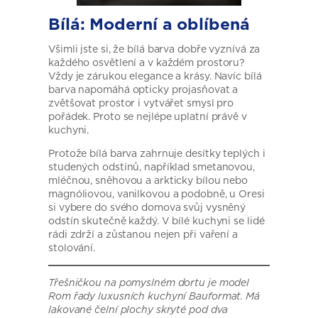
Bílá: Moderní a oblíbená
Všimli jste si, že bílá barva dobře vyznívá za
každého osvětlení a v každém prostoru?
Vždy je zárukou elegance a krásy. Navíc bílá
barva napomáhá opticky projasňovat a
zvětšovat prostor i vytvářet smysl pro
pořádek. Proto se nejlépe uplatní právě v
kuchyni.
Protože bílá barva zahrnuje desítky teplých i
studených odstínů, například smetanovou,
mléčnou, sněhovou a arkticky bílou nebo
magnóliovou, vanilkovou a podobně, u Oresi
si vybere do svého domova svůj vysněný
odstín skutečně každý. V bílé kuchyni se lidé
rádi zdrží a zůstanou nejen při vaření a
stolování.
Třešničkou na pomyslném dortu je model
Rom řady luxusních kuchyní Bauformat. Má
lakované čelní plochy skryté pod dva