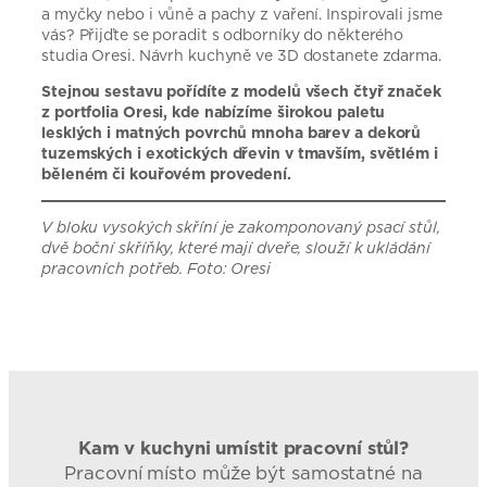
a myčky nebo i vůně a pachy z vaření. Inspirovali jsme
vás? Přijďte se poradit s odborníky do některého
studia Oresi. Návrh kuchyně ve 3D dostanete zdarma.
Stejnou sestavu pořídíte z modelů všech čtyř značek
z portfolia Oresi, kde nabízíme širokou paletu
lesklých i matných povrchů mnoha barev a dekorů
tuzemských i exotických dřevin v tmavším, světlém i
běleném či kouřovém provedení.
V bloku vysokých skříní je zakomponovaný psací stůl,
dvě boční skříňky, které mají dveře, slouží k ukládání
pracovních potřeb. Foto: Oresi
Kam v kuchyni umístit pracovní stůl?
Pracovní místo může být samostatné na