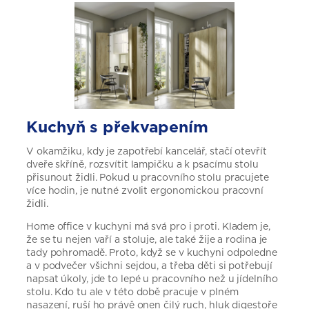
Kuchyň s překvapením
V okamžiku, kdy je zapotřebí kancelář, stačí otevřít
dveře skříně, rozsvítit lampičku a k psacímu stolu
přisunout židli. Pokud u pracovního stolu pracujete
více hodin, je nutné zvolit ergonomickou pracovní
židli.
Home office v kuchyni má svá pro i proti. Kladem je,
že se tu nejen vaří a stoluje, ale také žije a rodina je
tady pohromadě. Proto, když se v kuchyni odpoledne
a v podvečer všichni sejdou, a třeba děti si potřebují
napsat úkoly, jde to lepé u pracovního než u jídelního
stolu. Kdo tu ale v této době pracuje v plném
nasazení, ruší ho právě onen čilý ruch, hluk digestoře