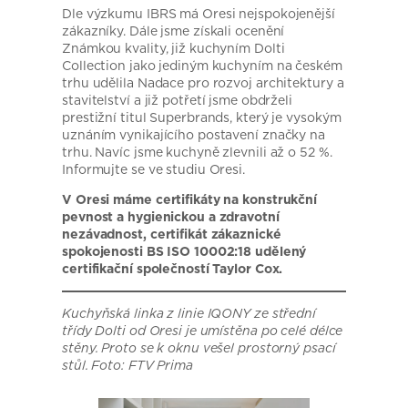
Dle výzkumu IBRS má Oresi nejspokojenější
zákazníky. Dále jsme získali ocenění
Známkou kvality, již kuchyním Dolti
Collection jako jediným kuchyním na českém
trhu udělila Nadace pro rozvoj architektury a
stavitelství a již potřetí jsme obdrželi
prestižní titul Superbrands, který je vysokým
uznáním vynikajícího postavení značky na
trhu. Navíc jsme kuchyně zlevnili až o 52 %.
Informujte se ve studiu Oresi.
V Oresi máme certifikáty na konstrukční
pevnost a hygienickou a zdravotní
nezávadnost, certifikát zákaznické
spokojenosti BS ISO 10002:18 udělený
certifikační společností Taylor Cox.
Kuchyňská linka z linie IQONY ze střední
třídy Dolti od Oresi je umístěna po celé délce
stěny. Proto se k oknu vešel prostorný psací
stůl. Foto: FTV Prima