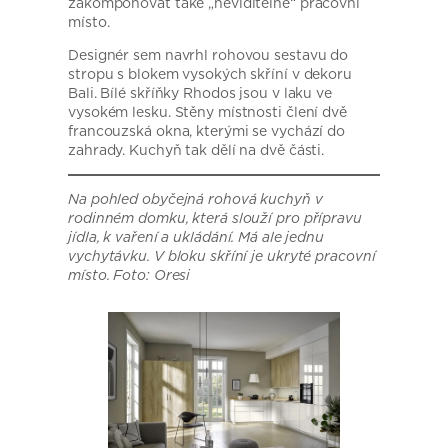
zakomponovat také „neviditelné“ pracovní
místo.
Designér sem navrhl rohovou sestavu do
stropu s blokem vysokých skříní v dekoru
Bali. Bílé skříňky Rhodos jsou v laku ve
vysokém lesku. Stěny místnosti člení dvě
francouzská okna, kterými se vychází do
zahrady. Kuchyň tak dělí na dvě části.
Na pohled obyčejná rohová kuchyň v
rodinném domku, která slouží pro přípravu
jídla, k vaření a ukládání. Má ale jednu
vychytávku. V bloku skříní je ukryté pracovní
místo. Foto: Oresi