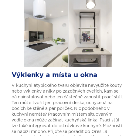
Výklenky a místa u okna
V kuchyni atypického tvaru objevíte nevyužité kouty
nebo výklenky a niky po zazděných dveřích, kam se
dá nainstalovat nebo jen částečně zapustit psací stůl.
Ten může tvořit jen pracovní deska, uchycená na
bocích ke stěně a pár poliček. Nic podobného v
kuchyni nemáte? Pracovním místem situovaným
vedle okna může začínat kuchyňská linka. Psací stůl
lze také integrovat do ostrůvkové kuchyně. Možností
se nabízí mnoho. Přijďte se poradit do Oresi. S