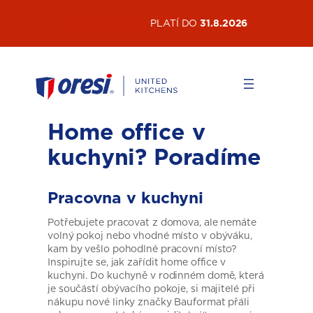
Přeskočit
AKTUÁLNÍ AKCE
PLATÍ DO
31.8.2026
na
obsah
Home office v
kuchyni? Poradíme
Pracovna v kuchyni
Potřebujete pracovat z domova, ale nemáte
volný pokoj nebo vhodné místo v obýváku,
kam by vešlo pohodlné pracovní místo?
Inspirujte se, jak zařídit home office v
kuchyni. Do kuchyně v rodinném domě, která
je součástí obývacího pokoje, si majitelé při
nákupu nové linky značky Bauformat přáli