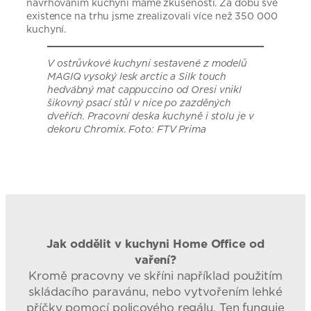
navrhováním kuchyní máme zkušenosti. Za dobu své
existence na trhu jsme zrealizovali více než 350 000
kuchyní.
V ostrůvkové kuchyni sestavené z modelů
MAGIQ vysoký lesk arctic a Silk touch
hedvábný mat cappuccino od Oresi vnikl
šikovný psací stůl v nice po zazděných
dveřích. Pracovní deska kuchyně i stolu je v
dekoru Chromix. Foto: FTV Prima
Jak oddělit v kuchyni Home Office od
vaření?
Kromě pracovny ve skříni například použitím
skládacího paravánu, nebo vytvořením lehké
příčky pomocí policového regálu. Ten funguje