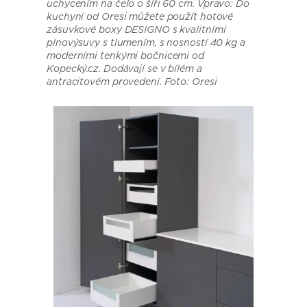
uchycením na čelo o šíři 60 cm
. Vpravo: Do
kuchyní od Oresi můžete použít hotové
zásuvkové boxy DESIGNO s kvalitními
plnovýsuvy s tlumením, s nosností 40 kg a
moderními tenkými bočnicemi od
Kopecký.cz. Dodávají se v bílém a
antracitovém provedení. Foto: Oresi