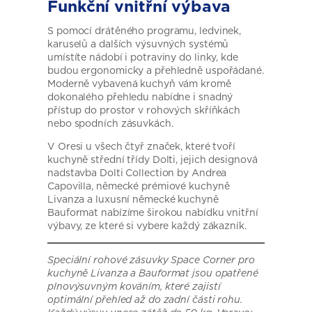
Funkční vnitřní výbava
S pomocí drátěného programu, ledvinek,
karuselů a dalších výsuvných systémů
umístíte nádobí i potraviny do linky, kde
budou ergonomicky a přehledně uspořádané.
Moderně vybavená kuchyň vám kromě
dokonalého přehledu nabídne i snadný
přístup do prostor v rohových skříňkách
nebo spodních zásuvkách.
V Oresi u všech čtyř značek, které tvoří
kuchyně střední třídy Dolti, jejich designová
nadstavba Dolti Collection by Andrea
Capovilla, německé prémiové kuchyně
Livanza a luxusní německé kuchyně
Bauformat nabízíme širokou nabídku vnitřní
výbavy, ze které si vybere každý zákazník.
Speciální rohové zásuvky Space Corner pro
kuchyně Livanza a Bauformat jsou opatřené
plnovýsuvným kováním, které zajistí
optimální přehled až do zadní části rohu.