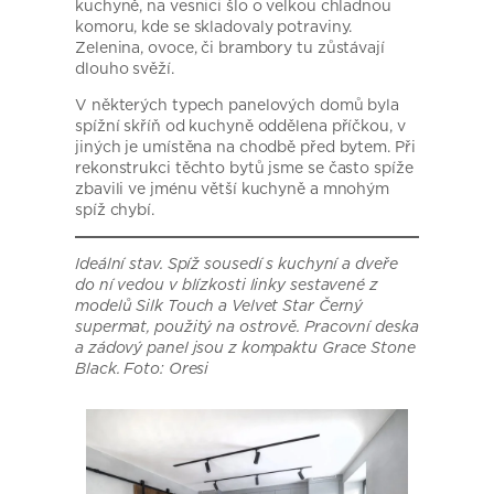
kuchyně, na vesnici šlo o velkou chladnou
komoru, kde se skladovaly potraviny.
Zelenina, ovoce, či brambory tu zůstávají
dlouho svěží.
V některých typech panelových domů byla
spížní skříň od kuchyně oddělena příčkou, v
jiných je umístěna na chodbě před bytem. Při
rekonstrukci těchto bytů jsme se často spíže
zbavili ve jménu větší kuchyně a mnohým
spíž chybí.
Ideální stav. Spíž sousedí s kuchyní a dveře
do ní vedou v blízkosti linky sestavené z
modelů Silk Touch a Velvet Star Černý
supermat, použitý na ostrově. Pracovní deska
a zádový panel jsou z kompaktu Grace Stone
Black. Foto: Oresi