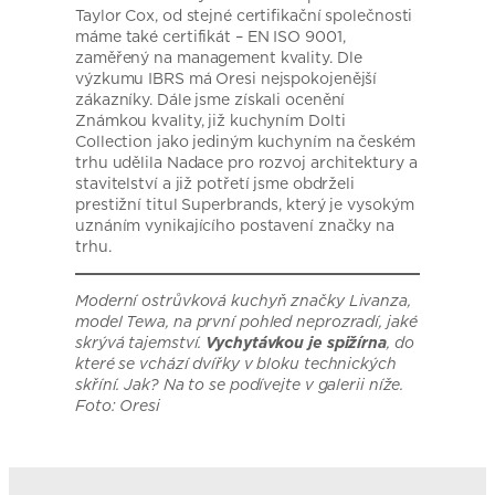
Taylor Cox, od stejné certifikační společnosti
máme také certifikát – EN ISO 9001,
zaměřený na management kvality. Dle
výzkumu IBRS má Oresi nejspokojenější
zákazníky. Dále jsme získali ocenění
Známkou kvality, již kuchyním Dolti
Collection jako jediným kuchyním na českém
trhu udělila Nadace pro rozvoj architektury a
stavitelství a již potřetí jsme obdrželi
prestižní titul Superbrands, který je vysokým
uznáním vynikajícího postavení značky na
trhu.
Moderní ostrůvková kuchyň značky Livanza,
model Tewa, na první pohled neprozradí, jaké
skrývá tajemství.
Vychytávkou je spižírna
, do
které se vchází dvířky v bloku technických
skříní. Jak? Na to se podívejte v galerii níže.
Foto: Oresi