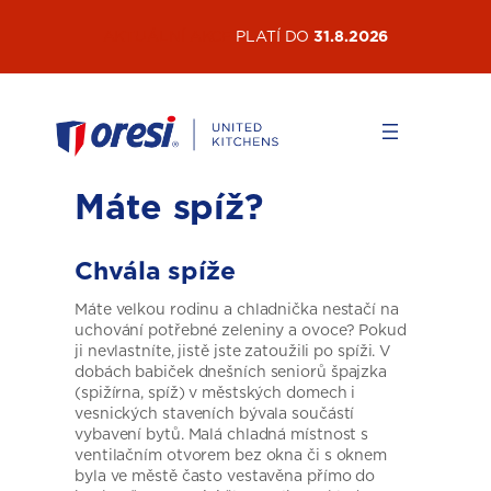
Přeskočit
AKTUÁLNÍ AKCE
PLATÍ DO
31.8.2026
na
obsah
Máte spíž?
Chvála spíže
Máte velkou rodinu a chladnička nestačí na
uchování potřebné zeleniny a ovoce? Pokud
ji nevlastníte, jistě jste zatoužili po spíži. V
dobách babiček dnešních seniorů špajzka
(spižírna, spíž) v městských domech i
vesnických staveních bývala součástí
vybavení bytů. Malá chladná místnost s
ventilačním otvorem bez okna či s oknem
byla ve městě často vestavěna přímo do