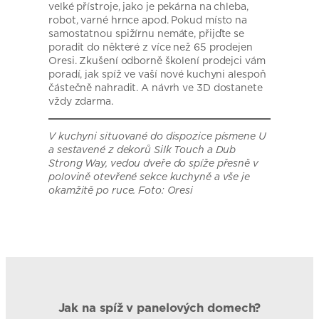
velké přístroje, jako je pekárna na chleba,
robot, varné hrnce apod. Pokud místo na
samostatnou spižírnu nemáte, přijďte se
poradit do některé z více než 65 prodejen
Oresi. Zkušení odborně školení prodejci vám
poradí, jak spíž ve vaší nové kuchyni alespoň
částečně nahradit. A návrh ve 3D dostanete
vždy zdarma.
V kuchyni situované do dispozice písmene U
a sestavené z dekorů Silk Touch a Dub
Strong Way, vedou dveře do spíže přesně v
polovině otevřené sekce kuchyně a vše je
okamžitě po ruce. Foto: Oresi
Jak na spíž v panelových domech?