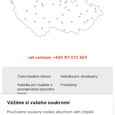
call centrum:
+420 317 072 403
Často kladené dotazy
Nabídka pro developery
Nabídka pro majitele a
Franšízing
pronajímatele bytového
fondu
Vážíme si vašeho soukromí
Volná pracovní místa
Blog
Novinky
Realizace kuchyní
Používáme soubory cookie, abychom vám zlepšili