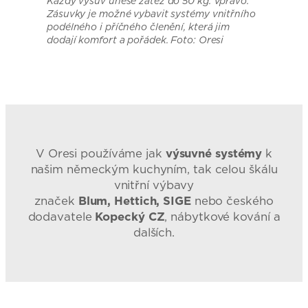
Každý výsuv unese zátěž do 50 kg. Vpravo:
Zásuvky je možné vybavit systémy vnitřního
podélného i příčného členění, která jim
dodají komfort a pořádek. Foto: Oresi
V Oresi používáme jak
výsuvné systémy
k
našim německým kuchyním, tak celou škálu
vnitřní výbavy
značek
Blum, Hettich, SIGE
nebo českého
dodavatele
Kopecký CZ
, nábytkové kování a
dalších.