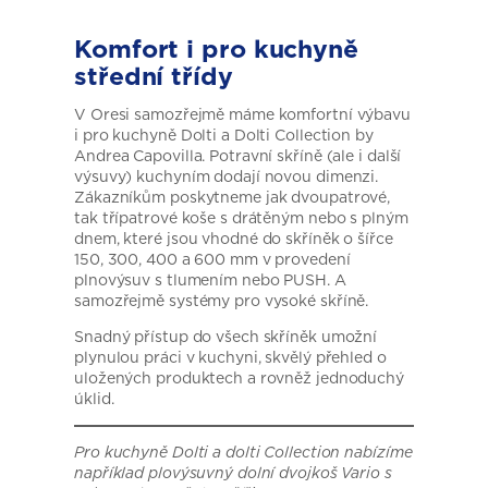
Komfort i pro
kuchyně
střední třídy
V Oresi samozřejmě máme komfortní výbavu
i pro kuchyně Dolti a Dolti Collection by
Andrea Capovilla. Potravní skříně (ale i další
výsuvy) kuchyním dodají novou dimenzi.
Zákazníkům poskytneme jak dvoupatrové,
tak třípatrové koše s drátěným nebo s plným
dnem, které jsou vhodné do skříněk o šířce
150, 300, 400 a 600 mm v provedení
plnovýsuv s tlumením nebo PUSH. A
samozřejmě systémy pro vysoké skříně.
Snadný přístup do všech skříněk umožní
plynulou práci v kuchyni, skvělý přehled o
uložených produktech a rovněž jednoduchý
úklid.
Pro kuchyně Dolti a dolti Collection nabízíme
například plovýsuvný dolní dvojkoš Vario s