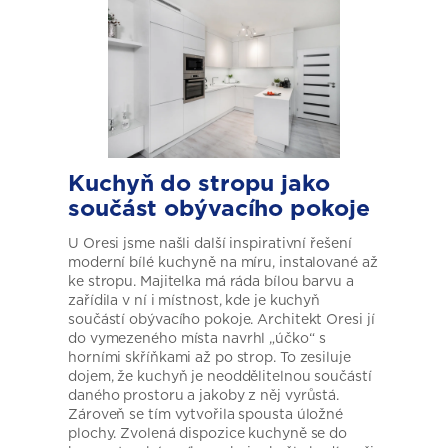
Kuchyň do stropu jako
součást obývacího pokoje
U Oresi jsme našli další inspirativní řešení
moderní bílé kuchyně na míru, instalované až
ke stropu. Majitelka má ráda bílou barvu a
zařídila v ní i místnost, kde je kuchyň
součástí obývacího pokoje. Architekt Oresi jí
do vymezeného místa navrhl „účko“ s
horními skříňkami až po strop. To zesiluje
dojem, že kuchyň je neoddělitelnou součástí
daného prostoru a jakoby z něj vyrůstá.
Zároveň se tím vytvořila spousta úložné
plochy. Zvolená dispozice kuchyně se do