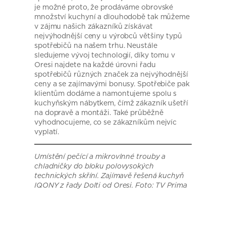
je možné proto, že prodáváme obrovské
množství kuchyní a dlouhodobě tak můžeme
v zájmu našich zákazníků získávat
nejvýhodnější ceny u výrobců většiny typů
spotřebičů na našem trhu. Neustále
sledujeme vývoj technologií, díky tomu v
Oresi najdete na každé úrovni řadu
spotřebičů různých značek za nejvýhodnější
ceny a se zajímavými bonusy. Spotřebiče pak
klientům dodáme a namontujeme spolu s
kuchyňským nábytkem, čímž zákazník ušetří
na dopravě a montáži. Také průběžně
vyhodnocujeme, co se zákazníkům nejvíc
vyplatí.
Umístění pečící a mikrovlnné trouby a
chladničky do bloku polovysokých
technických skříní. Zajímavě řešená kuchyň
IQONY z řady Dolti od Oresi. Foto: TV Prima