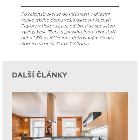
Po rekonstrukci se do místnosti v přízemí
venkovského domu vešla ostrovní kuchyň
Piqtory v dekoru Lava od Oresi se spoustou
vychytávek. Třeba s „neviditelnou“ digestoří
nebo LED osvětlením zafrézovaným do dna
horních skříněk. Foto: TV Prima
DALŠÍ ČLÁNKY