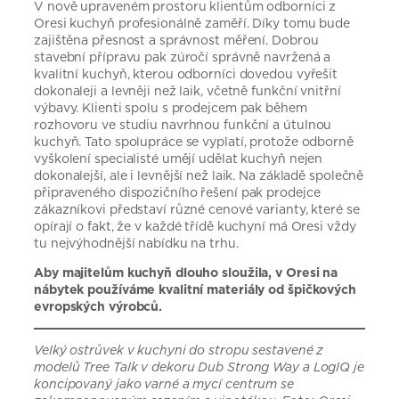
V nově upraveném prostoru klientům odborníci z
Oresi kuchyň profesionálně zaměří. Díky tomu bude
zajištěna přesnost a správnost měření. Dobrou
stavební přípravu pak zúročí správně navržená a
kvalitní kuchyň, kterou odborníci dovedou vyřešit
dokonaleji a levněji než laik, včetně funkční vnitřní
výbavy. Klienti spolu s prodejcem pak během
rozhovoru ve studiu navrhnou funkční a útulnou
kuchyň. Tato spolupráce se vyplatí, protože odborně
vyškolení specialisté umějí udělat kuchyň nejen
dokonalejší, ale i levnější než laik. Na základě společně
připraveného dispozičního řešení pak prodejce
zákazníkovi představí různé cenové varianty, které se
opírají o fakt, že v každé třídě kuchyní má Oresi vždy
tu nejvýhodnější nabídku na trhu.
Aby majitelům kuchyň dlouho sloužila, v Oresi na
nábytek používáme kvalitní materiály od špičkových
evropských výrobců.
Velký ostrůvek v kuchyni do stropu sestavené z
modelů Tree Talk v dekoru Dub Strong Way a LogIQ je
koncipovaný jako varné a mycí centrum se