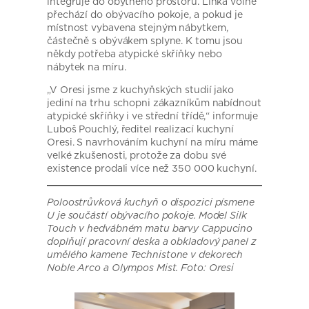
integruje do obytného prostoru. Linka volně
přechází do obývacího pokoje, a pokud je
místnost vybavena stejným nábytkem,
částečně s obývákem splyne. K tomu jsou
někdy potřeba atypické skříňky nebo
nábytek na míru.
„V Oresi jsme z kuchyňských studií jako
jediní na trhu schopni zákazníkům nabídnout
atypické skříňky i ve střední třídě,“ informuje
Luboš Pouchlý, ředitel realizací kuchyní
Oresi. S navrhováním kuchyní na míru máme
velké zkušenosti, protože za dobu své
existence prodali více než 350 000 kuchyní.
Poloostrůvková kuchyň o dispozici písmene
U je součástí obývacího pokoje. Model Silk
Touch v hedvábném matu barvy Cappucino
doplňují pracovní deska a obkladový panel z
umělého kamene Technistone v dekorech
Noble Arco a Olympos Mist. Foto: Oresi