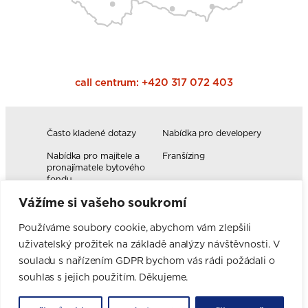
call centrum:
+420 317 072 403
Často kladené dotazy
Nabídka pro developery
Nabídka pro majitele a
Franšízing
pronajímatele bytového
fondu
Vážíme si vašeho soukromí
Volná pracovní místa
Blog
Novinky
Realizace kuchyní
Používáme soubory cookie, abychom vám zlepšili
uživatelský prožitek na základě analýzy návštěvnosti. V
Firemní hodnoty
Elektromobilita
Facebook
Instagram
YouTube
Pinterest
LinkedIn
souladu s nařízením GDPR bychom vás rádi požádali o
souhlas s jejich použitím. Děkujeme.