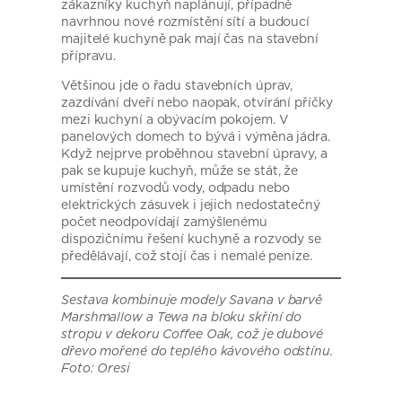
zákazníky kuchyň naplánují, případně
navrhnou nové rozmístění sítí a budoucí
majitelé kuchyně pak mají čas na stavební
přípravu.
Většinou jde o řadu stavebních úprav,
zazdívání dveří nebo naopak, otvírání příčky
mezi kuchyní a obývacím pokojem. V
panelových domech to bývá i výměna jádra.
Když nejprve proběhnou stavební úpravy, a
pak se kupuje kuchyň, může se stát, že
umístění rozvodů vody, odpadu nebo
elektrických zásuvek i jejich nedostatečný
počet neodpovídají zamýšlenému
dispozičnímu řešení kuchyně a rozvody se
předělávají, což stojí čas i nemalé peníze.
Sestava kombinuje modely Savana v barvě
Marshmallow a Tewa na bloku skříní do
stropu v dekoru Coffee Oak, což je dubové
dřevo mořené do teplého kávového odstínu.
Foto: Oresi