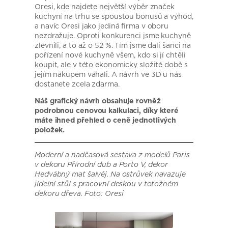
Oresi, kde najdete největší výběr značek
kuchyní na trhu se spoustou bonusů a výhod,
a navíc Oresi jako jediná firma v oboru
nezdražuje. Oproti konkurenci jsme kuchyně
zlevnili, a to až o 52 %. Tím jsme dali šanci na
pořízení nové kuchyně všem, kdo si jí chtěli
koupit, ale v této ekonomicky složité době s
jejím nákupem váhali. A návrh ve 3D u nás
dostanete zcela zdarma.
Náš grafický návrh obsahuje rovněž
podrobnou cenovou kalkulaci, díky které
máte ihned přehled o ceně jednotlivých
položek.
Moderní a nadčasová sestava z modelů Paris
v dekoru Přírodní dub a Porto V, dekor
Hedvábný mat šalvěj. Na ostrůvek navazuje
jídelní stůl s pracovní deskou v totožném
dekoru dřeva. Foto: Oresi