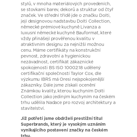
stylů, v mnoha materiálových provedeních,
se stovkami barev, dekorů a struktur od čtyř
značek. Ve střední třídě jde o značku Dolti,
její designovou nadstavbu Dolti Collection,
německé prémiové kuchyně Livanza a
luxusní německé kuchyně Bauformat, které
vždy přinášejí prověřenou kvalitu v
atraktivním designu za nejnižší možnou
cenu. Máme certifikáty na konstrukční
pevnost, zdravotní a hygienickou
nezávadnost, certifikát zákaznické
spokojenosti BS ISO 10002:18 udělený
certifikační společností Taylor Cox, dle
výzkumu IBRS má Oresi nejspokojenější
zákazníky. Dále jsme získali ocenění
Známkou kvality, kterou kuchyním Dolti
Collection jako jediným kuchyním na českém
trhu udělila Nadace pro rozvoj architektury a
stavitelství.
Již potřetí jsme obdrželi prestižní titul
Superbrands, který je vysokým uznáním
vynikajícího postavení značky na českém
trhu.