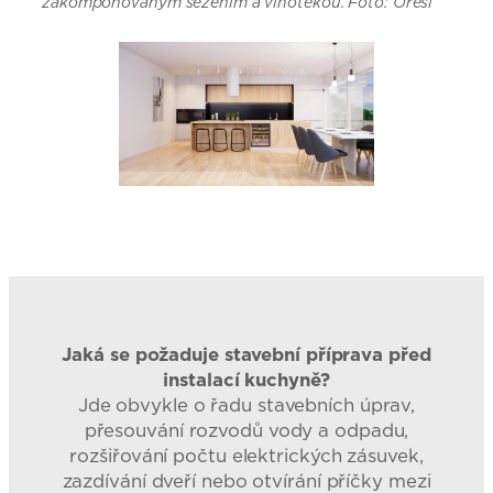
zakomponovaným sezením a vinotékou. Foto: Oresi
Jaká se požaduje stavební příprava před
instalací kuchyně?
Jde obvykle o řadu stavebních úprav,
přesouvání rozvodů vody a odpadu,
rozšiřování počtu elektrických zásuvek,
zazdívání dveří nebo otvírání příčky mezi