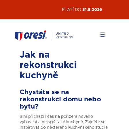
Přeskočit
AKTUÁLNÍ AKCE
PLATÍ DO
31.8.2026
na
obsah
Jak na
rekonstrukci
kuchyně
Chystáte se na
rekonstrukci domu nebo
bytu?
S ní přichází i čas na pořízení nového
vybavení a nejspíš také kuchyně. Zajděte se
inspirovat do některého kuchyňského studia