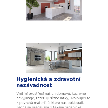
Hygienická a zdravotní
nezávadnost
Vnitřní prostředí našich domovů, kuchyně
nevyjímaje, zatěžují různé látky, uvolňující se
z povrchů materiálů, které nás obklopují.
Jedná se především o těkavé organické