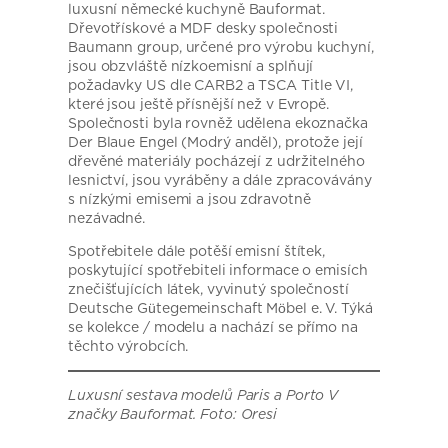
luxusní německé kuchyně Bauformat.
Dřevotřískové a MDF desky společnosti
Baumann group, určené pro výrobu kuchyní,
jsou obzvláště nízkoemisní a splňují
požadavky US dle CARB2 a TSCA Title VI,
které jsou ještě přísnější než v Evropě.
Společnosti byla rovněž udělena ekoznačka
Der Blaue Engel (Modrý anděl), protože její
dřevěné materiály pocházejí z udržitelného
lesnictví, jsou vyráběny a dále zpracovávány
s nízkými emisemi a jsou zdravotně
nezávadné.
Spotřebitele dále potěší emisní štítek,
poskytující spotřebiteli informace o emisích
znečišťujících látek, vyvinutý společností
Deutsche Gütegemeinschaft Möbel e. V. Týká
se kolekce / modelu a nachází se přímo na
těchto výrobcích.
Luxusní sestava modelů Paris a Porto V
značky Bauformat. Foto: Oresi