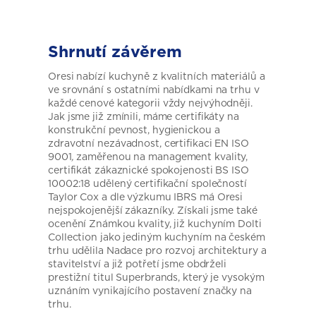
Shrnutí závěrem
Oresi nabízí kuchyně z kvalitních materiálů a
ve srovnání s ostatními nabídkami na trhu v
každé cenové kategorii vždy nejvýhodněji.
Jak jsme již zmínili, máme certifikáty na
konstrukční pevnost, hygienickou a
zdravotní nezávadnost, certifikaci EN ISO
9001
,
zaměřenou na management kvality,
certifikát zákaznické spokojenosti BS ISO
10002:18 udělený certifikační společností
Taylor Cox a dle výzkumu IBRS má Oresi
nejspokojenější zákazníky. Získali jsme také
ocenění Známkou kvality, již kuchyním Dolti
Collection jako jediným kuchyním na českém
trhu udělila Nadace pro rozvoj architektury a
stavitelství a již potřetí jsme obdrželi
prestižní titul Superbrands, který je vysokým
uznáním vynikajícího postavení značky na
trhu.