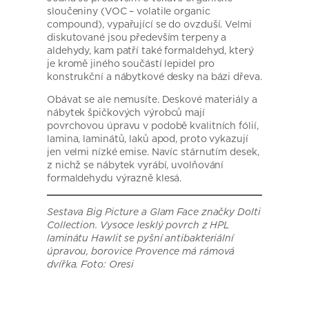
sloučeniny (VOC – volatile organic
compound), vypařující se do ovzduší. Velmi
diskutované jsou především terpeny a
aldehydy, kam patří také formaldehyd, který
je kromě jiného součástí lepidel pro
konstrukční a nábytkové desky na bázi dřeva.
Obávat se ale nemusíte. Deskové materiály a
nábytek špičkových výrobců mají
povrchovou úpravu v podobě kvalitních fólií,
lamina, laminátů, laků apod, proto vykazují
jen velmi nízké emise. Navíc stárnutím desek,
z nichž se nábytek vyrábí, uvolňování
formaldehydu výrazně klesá.
Sestava Big Picture a Glam Face značky Dolti
Collection. Vysoce lesklý povrch z HPL
laminátu Hawlit se pyšní antibakteriální
úpravou, borovice Provence má rámová
dvířka. Foto: Oresi