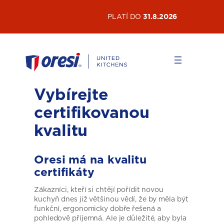
Přeskočit
AKTUÁLNÍ AKCE
PLATÍ DO
31.8.2026
na
obsah
Vybírejte
certifikovanou
kvalitu
Oresi má na kvalitu
certifikáty
Zákazníci, kteří si chtějí pořídit novou
kuchyň dnes již většinou vědí, že by měla být
funkční, ergonomicky dobře řešená a
pohledově příjemná. Ale je důležité, aby byla