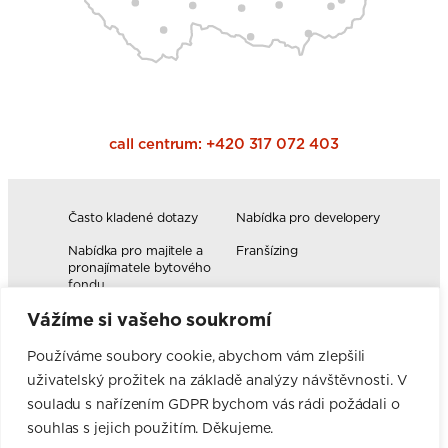
call centrum:
+420 317 072 403
Často kladené dotazy
Nabídka pro developery
Nabídka pro majitele a
Franšízing
pronajímatele bytového
fondu
Vážíme si vašeho soukromí
Volná pracovní místa
Blog
Novinky
Realizace kuchyní
Používáme soubory cookie, abychom vám zlepšili
uživatelský prožitek na základě analýzy návštěvnosti. V
Firemní hodnoty
Elektromobilita
Facebook
Instagram
YouTube
Pinterest
LinkedIn
souladu s nařízením GDPR bychom vás rádi požádali o
souhlas s jejich použitím. Děkujeme.