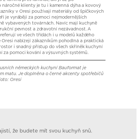
ro náročné klienty je tu i kamenná dýha a kovový
azníky v Oresi používají materiály od špičkových
eří je vyrábějí za pomoci nejmodernějších
rně vybavených továrnách. Navíc mají kuchyně
strukční pevnost a zdravotní nezávadnost. A
referují ve všech třídách i u modelů každého
ě Oresi nabízejí zákazníkům pohodlná a praktická
rostor i snadný přístup do všech skříněk kuchyní
ní za pomoci kování a výsuvných systémů.
xusních německých kuchyní Bauformat je
ém matu. Je doplněna o černé akcenty spotřebičů
oto: Oresi
jistí, že budete mít svou kuchyň snů.