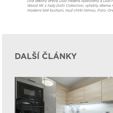
Dva dekory dřeva, Dub Padana opalovaný a Dub Pa
Wood Hit z řady Dolti Collection, vyřešily dilema 
moderní bílé kuchyni, muž chtěl černou. Foto: Or
DALŠÍ ČLÁNKY