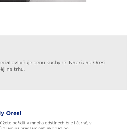
ateriál ovlivňuje cenu kuchyně. Například Oresi
ji na trhu.
ly Oresi
ůžete pořídit v mnoha odstínech bílé i černé, v
ů z lamina přes laminát, akryl až po