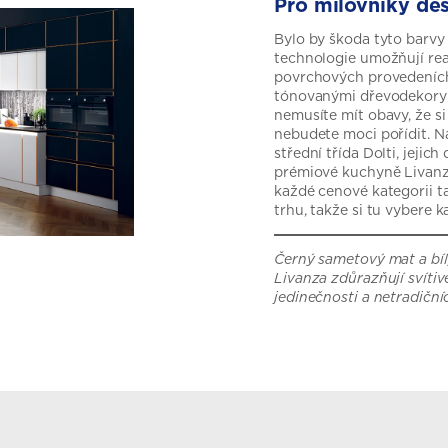
Pro milovníky de
Bylo by škoda tyto barvy
technologie umožňují re
povrchových provedeních
tónovanými dřevodekory 
nemusíte mít obavy, že s
nebudete moci pořídit. Na
střední třída Dolti, jeji
prémiové kuchyně Livanz
každé cenové kategorii t
trhu, takže si tu vybere 
Černý sametový mat a bí
Livanza zdůrazňují svítiv
jedinečnosti a netradiční