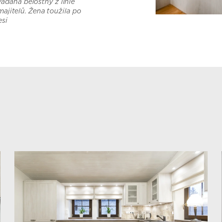
dana bělostný z linie
majitelů. Žena toužila po
esi