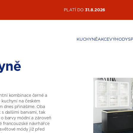
AKTUÁLNÍ AKCE
PLATÍ DO
31.8.2026
KUCHYNĚ
AKCE
VÝHODY
S
yně
antní kombinace černé a
ce kuchyní na českém
vám dnes přinášíme. Oba
 s dalšími barvami, tak
e o barvy módní a zároveň
né francouzské návrhářce
 světové módy již před