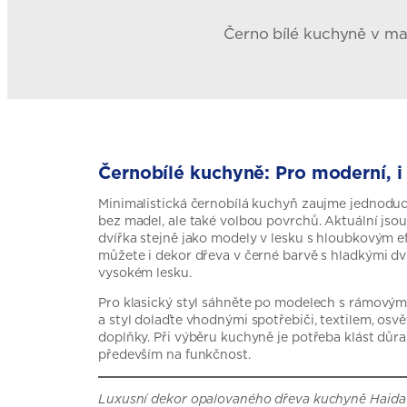
Černo bílé kuchyně v mat
Černobílé kuchyně: Pro moderní, i 
Minimalistická černobílá kuchyň zaujme jednodu
bez madel, ale také volbou povrchů. Aktuální js
dvířka stejně jako modely v lesku s hloubkovým 
můžete i dekor dřeva v černé barvě s hladkými d
vysokém lesku.
Pro klasický styl sáhněte po modelech s rámovým
a styl dolaďte vhodnými spotřebiči, textilem, osv
doplňky. Při výběru kuchyně je potřeba klást důra
především na funkčnost.
Luxusní dekor opalovaného dřeva kuchyně Haida 