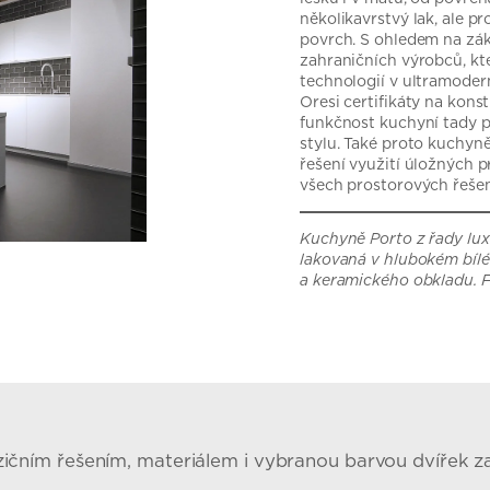
několikavrstvý lak, ale p
povrch. S ohledem na zák
zahraničních výrobců, kt
technologií v ultramode
Oresi certifikáty na kon
funkčnost kuchyní tady p
stylu. Také proto kuchyn
řešení využití úložných p
všech prostorových řeše
Kuchyně Porto z řady lu
lakovaná v hlubokém bíl
a keramického obkladu. F
ozičním řešením, materiálem i vybranou barvou dvířek za