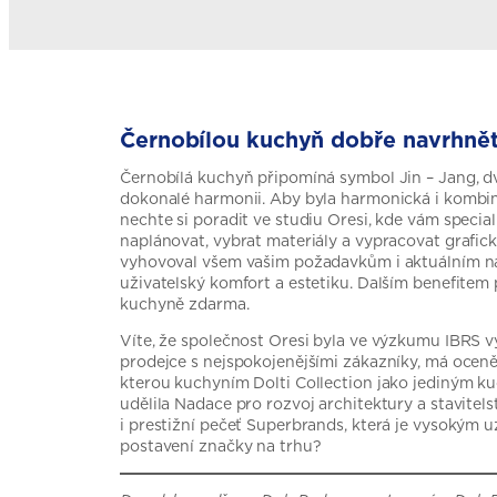
Černobílou kuchyň
dobře navrhně
Černobílá kuchyň připomíná symbol Jin – Jang, dv
dokonalé harmonii. Aby byla harmonická i kombin
nechte si poradit ve studiu Oresi, kde vám speci
naplánovat, vybrat materiály a vypracovat grafick
vyhovoval všem vašim požadavkům i aktuálním n
uživatelský komfort a estetiku. Dalším benefitem
kuchyně zdarma.
Víte, že společnost Oresi byla ve výzkumu IBRS 
prodejce s nejspokojenějšími zákazníky, má oceně
kterou kuchyním Dolti Collection jako jediným k
udělila Nadace pro rozvoj architektury a stavitelst
i prestižní pečeť Superbrands, která je vysokým 
postavení značky na trhu?