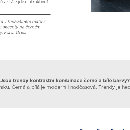
ů a stále jde o atraktivní
eka v hedvábném matu z
té akcenty na černém
y. Foto: Oresi
Jsou trendy kontrastní kombinace černé a bílé barvy?
níků. Černá a bílá je moderní i nadčasová. Trendy je h