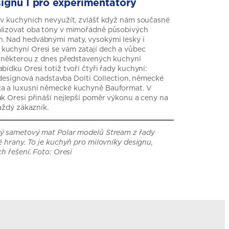
signu I pro experimentátory
 v kuchyních nevyužít, zvlášť když nám současné
alizovat oba tóny v mimořádně působivých
. Nad hedvábnými maty, vysokými lesky i
kuchyní Oresi se vám zatají dech a vůbec
i některou z dnes představených kuchyní
bídku Oresi totiž tvoří čtyři řady kuchyní:
ch designová nadstavba Dolti Collection, německé
a a luxusní německé kuchyně Bauformat. V
ak Oresi přináší nejlepší poměr výkonu a ceny na
každý zákazník.
lý sametový mat Polar modelů Stream z řady
é hrany. To je kuchyň pro milovníky designu,
ch řešení. Foto: Oresi