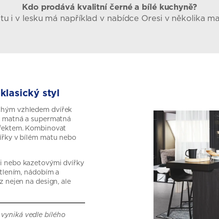
Kdo prodává kvalitní černé a bílé kuchyně?
u i v lesku má například v nabídce Oresi v několika m
klasický styl
chým vzhledem dvířek
ou matná a supermatná
efektem. Kombinovat
vířky v bílém matu nebo
i nebo kazetovými dvířky
ětlením, nádobím a
z nejen na design, ale
vyniká vedle bílého