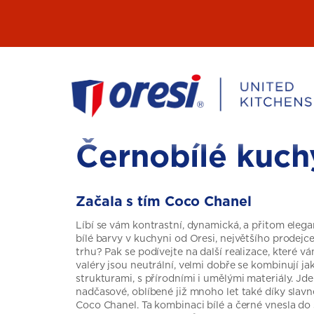
Přeskočit
na
obsah
Černobílé kuch
Začala s tím Coco Chanel
Líbí se vám kontrastní, dynamická, a přitom eleg
bílé barvy v kuchyni od Oresi, největšího prodej
trhu? Pak se podívejte na další realizace, které 
valéry jsou neutrální, velmi dobře se kombinují jak
strukturami, s přírodními i umělými materiály. Jd
nadčasové, oblíbené již mnoho let také díky slav
Coco Chanel. Ta kombinaci bílé a černé vnesla do