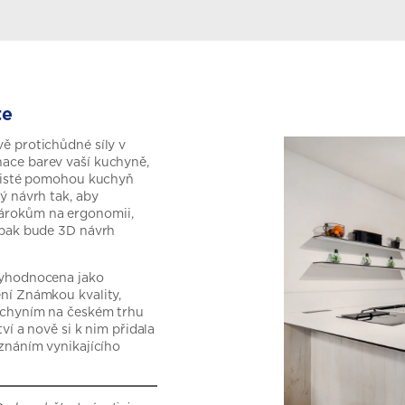
te
ě protichůdné síly v
ace barev vaší kuchyně,
alisté pomohou kuchyň
ý návrh tak, aby
árokům na ergonomii,
 pak bude 3D návrh
vyhodnocena jako
ní Známkou kvality,
uchyním na českém trhu
ví a nově si k nim přidala
uznáním vynikajícího