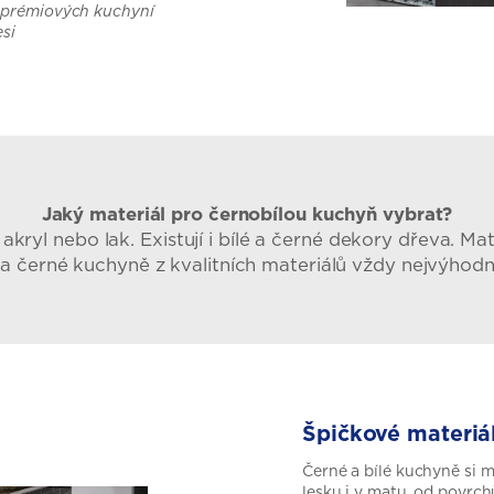
 prémiových kuchyní
esi
Jaký materiál pro černobílou kuchyň vybrat?
, akryl nebo lak. Existují i bílé a černé dekory dřeva. M
é a černé kuchyně z kvalitních materiálů vždy nejvýhodně
Špičkové materiá
Černé a bílé kuchyně si m
lesku i v matu, od povrch