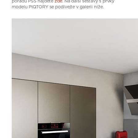
pořadu PSS najdete
zde
. Na další sestavy s prvky
modelu PIQTORY se podívejte v galerii níže.