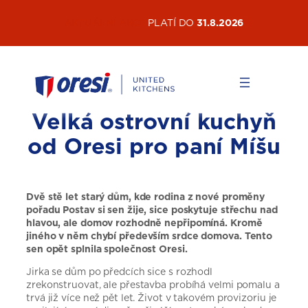
Přeskočit
AKTUÁLNÍ AKCE
PLATÍ DO
31.8.2026
na
obsah
Velká ostrovní kuchyň
od Oresi pro paní Míšu
Dvě stě let starý dům, kde rodina z nové proměny
pořadu Postav si sen žije, sice poskytuje střechu nad
hlavou, ale domov rozhodně nepřipomíná. Kromě
jiného v něm chybí především srdce domova. Tento
sen opět splnila společnost Oresi.
Jirka se dům po předcích sice s rozhodl
zrekonstruovat, ale přestavba probíhá velmi pomalu a
trvá již více než pět let. Život v takovém provizoriu je