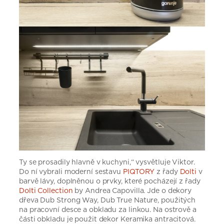
Ty se prosadily hlavně v kuchyni,“ vysvětluje Viktor.
Do ní vybrali moderní sestavu
PIQTORY
z řady
Dolti
v
barvě lávy, doplněnou o prvky, které pocházejí z řady
Dolti Collection
by Andrea Capovilla. Jde o dekory
dřeva Dub Strong Way, Dub True Nature, použitých
na pracovní desce a obkladu za linkou. Na ostrově a
části obkladu je použit dekor Keramika antracitová.