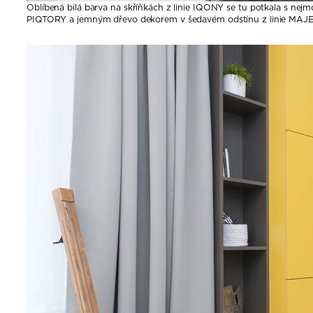
Oblíbená bílá barva na skříňkách z linie IQONY se tu potkala s n
PIQTORY a jemným dřevo dekorem v šedavém odstínu z linie MAJ