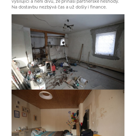
vysilující a není divu, že přináší partnerské neshody.
Na dostavbu nezbývá čas a už došly i finance.