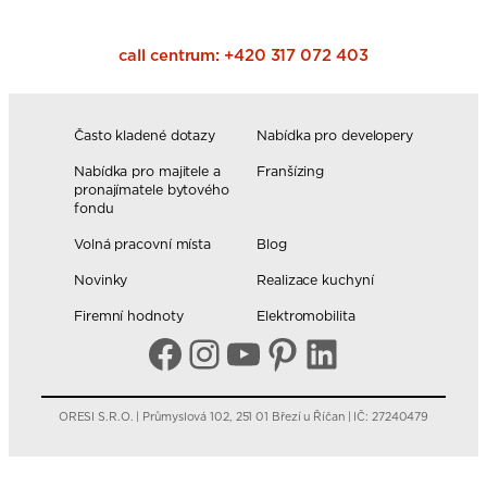
call centrum:
+420 317 072 403
Často kladené dotazy
Nabídka pro developery
Nabídka pro majitele a
Franšízing
pronajímatele bytového
fondu
Volná pracovní místa
Blog
Novinky
Realizace kuchyní
Firemní hodnoty
Elektromobilita
Facebook
Instagram
YouTube
Pinterest
LinkedIn
ORESI S.R.O. | Průmyslová 102, 251 01 Březí u Říčan | IČ: 27240479