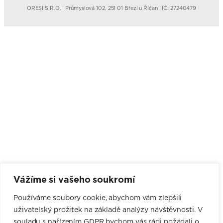
ORESI S.R.O. | Průmyslová 102, 251 01 Březí u Říčan | IČ: 27240479
Vážíme si vašeho soukromí
Používáme soubory cookie, abychom vám zlepšili
uživatelský prožitek na základě analýzy návštěvnosti. V
souladu s nařízením GDPR bychom vás rádi požádali o