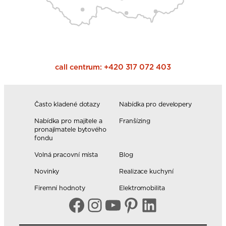
call centrum:
+420 317 072 403
Často kladené dotazy
Nabídka pro developery
Nabídka pro majitele a
Franšízing
pronajímatele bytového
fondu
Volná pracovní místa
Blog
Novinky
Realizace kuchyní
Firemní hodnoty
Elektromobilita
Facebook
Instagram
YouTube
Pinterest
LinkedIn