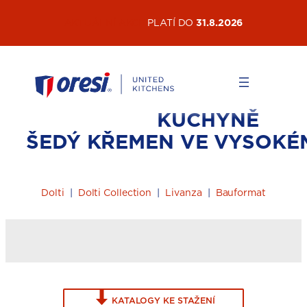
Přeskočit
AKTUÁLNÍ AKCE
PLATÍ DO
31.8.2026
na
obsah
KUCHYNĚ
ŠEDÝ KŘEMEN VE VYSOKÉ
Dolti
|
Dolti Collection
|
Livanza
|
Bauformat
KATALOGY KE STAŽENÍ