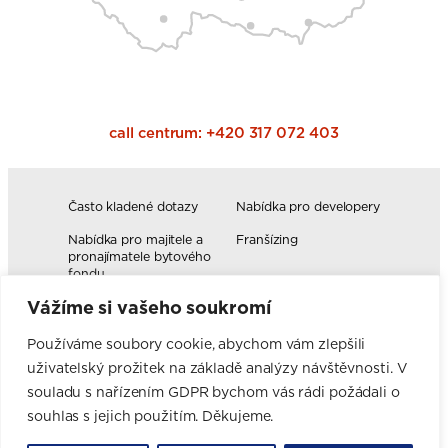
call centrum:
+420 317 072 403
Často kladené dotazy
Nabídka pro developery
Nabídka pro majitele a
Franšízing
pronajímatele bytového
fondu
Vážíme si vašeho soukromí
Volná pracovní místa
Blog
Novinky
Realizace kuchyní
Používáme soubory cookie, abychom vám zlepšili
uživatelský prožitek na základě analýzy návštěvnosti. V
Firemní hodnoty
Elektromobilita
Facebook
Instagram
YouTube
Pinterest
LinkedIn
souladu s nařízením GDPR bychom vás rádi požádali o
souhlas s jejich použitím. Děkujeme.