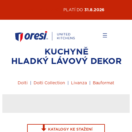
Přeskočit
AKTUÁLNÍ AKCE
PLATÍ DO
31.8.2026
na
obsah
KUCHYNĚ
HLADKÝ LÁVOVÝ DEKOR
Dolti
|
Dolti Collection
|
Livanza
|
Bauformat
KATALOGY KE STAŽENÍ