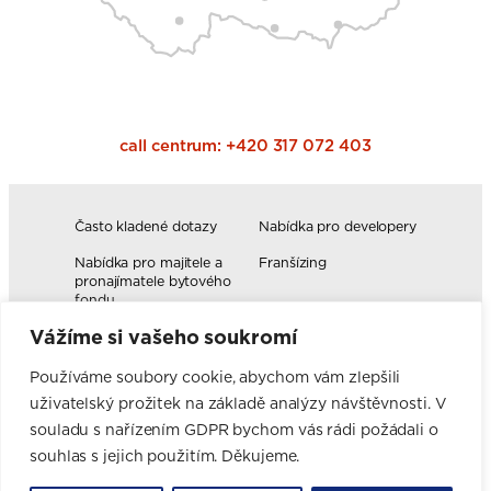
call centrum:
+420 317 072 403
Často kladené dotazy
Nabídka pro developery
Nabídka pro majitele a
Franšízing
pronajímatele bytového
fondu
Vážíme si vašeho soukromí
Volná pracovní místa
Blog
Novinky
Realizace kuchyní
Používáme soubory cookie, abychom vám zlepšili
uživatelský prožitek na základě analýzy návštěvnosti. V
Firemní hodnoty
Elektromobilita
Facebook
Instagram
YouTube
Pinterest
LinkedIn
souladu s nařízením GDPR bychom vás rádi požádali o
souhlas s jejich použitím. Děkujeme.