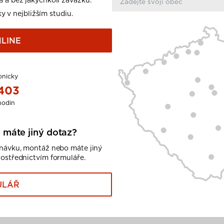
y v nejbližším studiu.
LINE
onicky
 403
hodin
 máte jiný dotaz?
dnávku, montáž nebo máte jiný
rostřednictvím formuláře.
ULÁŘ