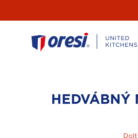
Přeskočit
na
obsah
HEDVÁBNÝ M
Dolt