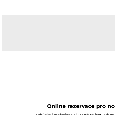
Online rezervace pro n
Schůzka i profesionální 3D návrh jsou zdarm