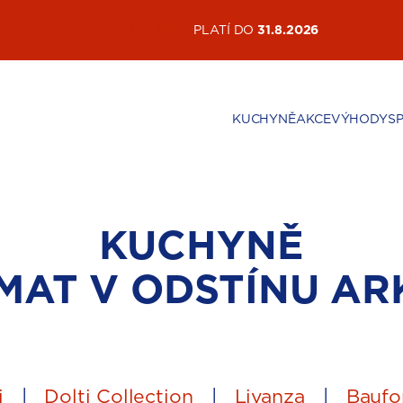
AKTUÁLNÍ AKCE
PLATÍ DO
31.8.2026
KUCHYNĚ
AKCE
VÝHODY
S
KUCHYNĚ
AT V ODSTÍNU AR
i
|
Dolti Collection
|
Livanza
|
Baufo