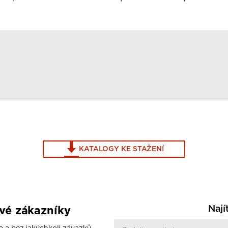
KATALOGY KE STAŽENÍ
Nají
ové zákazníky
a a bez jakýchkoli závazků.