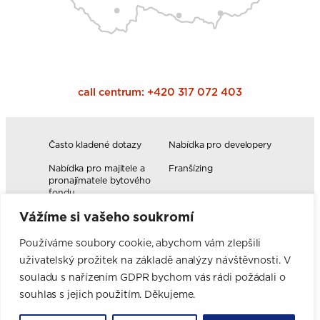
call centrum:
+420 317 072 403
Často kladené dotazy
Nabídka pro developery
Nabídka pro majitele a
Franšízing
pronajímatele bytového
fondu
Vážíme si vašeho soukromí
Volná pracovní místa
Blog
Novinky
Realizace kuchyní
Používáme soubory cookie, abychom vám zlepšili
uživatelský prožitek na základě analýzy návštěvnosti. V
Firemní hodnoty
Elektromobilita
Facebook
Instagram
YouTube
Pinterest
LinkedIn
souladu s nařízením GDPR bychom vás rádi požádali o
souhlas s jejich použitím. Děkujeme.