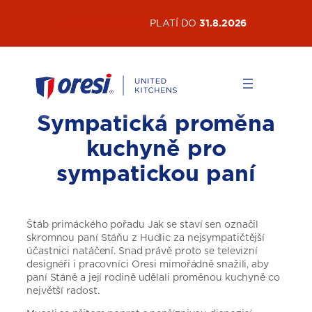
Přeskočit
AKTUÁLNÍ AKCE
PLATÍ DO
31.8.2026
na
obsah
Sympatická proměna
kuchyně pro
sympatickou paní
Štáb primáckého pořadu Jak se staví sen označil
skromnou paní Stáňu z Hudlic za nejsympatičtější
účastnici natáčení. Snad právě proto se televizní
designéři i pracovníci Oresi mimořádně snažili, aby
paní Stáně a její rodině udělali proměnou kuchyně co
největší radost.