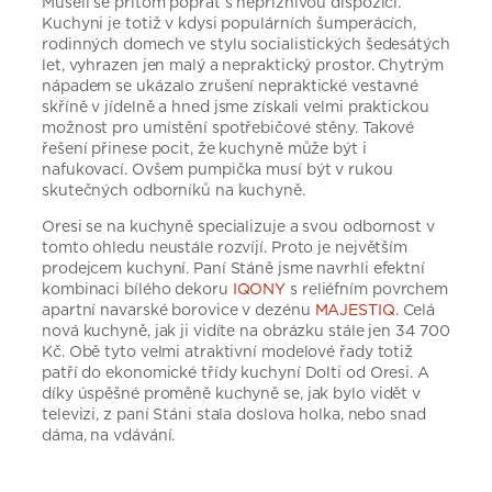
Museli se přitom poprat s nepříznivou dispozicí.
Kuchyni je totiž v kdysi populárních šumperácích,
rodinných domech ve stylu socialistických šedesátých
let, vyhrazen jen malý a nepraktický prostor. Chytrým
nápadem se ukázalo zrušení nepraktické vestavné
skříně v jídelně a hned jsme získali velmi praktickou
možnost pro umístění spotřebičové stěny. Takové
řešení přinese pocit, že kuchyně může být i
nafukovací. Ovšem pumpička musí být v rukou
skutečných odborníků na kuchyně.
Oresi se na kuchyně specializuje a svou odbornost v
tomto ohledu neustále rozvíjí. Proto je největším
prodejcem kuchyní. Paní Stáně jsme navrhli efektní
kombinaci bílého dekoru
IQONY
s reliéfním povrchem
apartní navarské borovice v dezénu
MAJESTIQ
. Celá
nová kuchyně, jak ji vidíte na obrázku stále jen 34 700
Kč. Obě tyto velmi atraktivní modelové řady totiž
patří do ekonomické třídy kuchyní Dolti od Oresi. A
díky úspěšné proměně kuchyně se, jak bylo vidět v
televizi, z paní Stáni stala doslova holka, nebo snad
dáma, na vdávání.