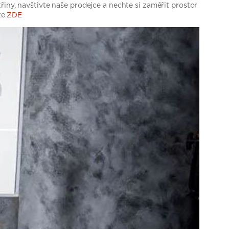
iny, navštivte naše prodejce a nechte si zaměřit prostor
te
ZDE