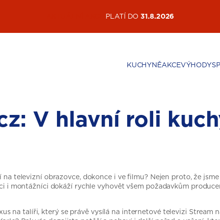
AKTUÁLNÍ AKCE
PLATÍ DO
31.8.2026
KUCHYNĚ
AKCE
VÝHODY
S
z: V hlavní roli kuc
í na televizní obrazovce, dokonce i ve filmu? Nejen proto, že jsme
hnici i montážníci dokáží rychle vyhovět všem požadavkům produc
na talíři, který se právě vysílá na internetové televizi Stream na