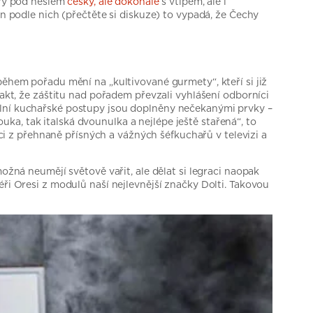
erý pod heslem
česky, ale dokonale
s vtipem, ale i
en podle nich (přečtěte si diskuze) to vypadá, že Čechy
během pořadu mění na „kultivované gurmety“, kteří si již
fakt, že záštitu nad pořadem převzali vyhlášení odborníci
ální kuchařské postupy jsou doplněny nečekanými prvky –
a, tak italská dvounulka a nejlépe ještě stařená“, to
aci z přehnaně přísných a vážných šéfkuchařů v televizi a
ožná neumějí světově vařit, ale dělat si legraci naopak
éři Oresi z modulů naší nejlevnější značky Dolti. Takovou