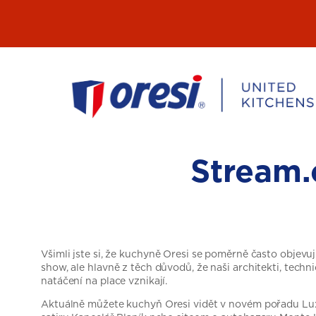
Přeskočit
na
obsah
Stream.c
Všimli jste si, že kuchyně Oresi se poměrně často objevuj
show, ale hlavně z těch důvodů, že naši architekti, tec
natáčení na place vznikají.
Aktuálně můžete kuchyň Oresi vidět v novém pořadu Luxus 