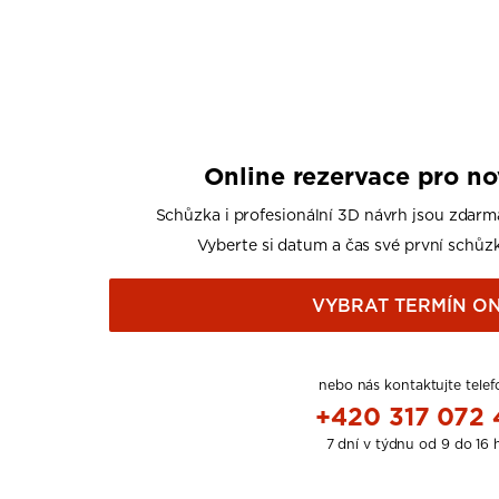
Online rezervace pro n
Schůzka i profesionální 3D návrh jsou zdarm
Vyberte si datum a čas své první schůzk
VYBRAT TERMÍN ON
nebo nás kontaktujte telef
+420 317 072
7 dní v týdnu od 9 do 16 