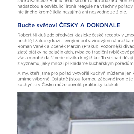
satiru Kancelář Blaník nebo sitcom o autobazaru Monte Ka
nadsázkou a osvěžující ironií reaguje na všechny pořady o
nic jiného kromě jídla nezajímá ani nezvedne ze židle.
Buďte světoví ČESKY A DOKONALE
Robert Mikluš zde předvádí klasické české recepty v „mod
nechtějí žaludky kazit levnými potravinovými náhražkami a
Roman Vaněk a Zdeněk Marcín (Prakul). Pozornější divác
zlaté plátky na palačinkách, ryba do tradiční rybičkové 
vše a mnohé další vede diváka k výkřiku: To si snad dělaj
z významu, jaký mnozí přikládáme kuchařským pořadům
A my, kteří jsme pro pořad vytvořili kuchyň můžeme jen ko
umíme výborně. Ostatně jistou formou zábavné ironie je i
kuchyň si v Česku může dovolit prakticky kdokoli.