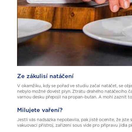
Ze zákulisí natáčení
V okamžiku, kdy se pořad ve studiu začal natáčet, se obje
nebylo možné dovést plyn. Ztrátu drahého natáčecího ča
varnou desku přepojil na propan-butan. A mohl zaznít t
Milujete vaření?
Jestli vás nadsázka nepobavila, pak jistě oceníte, že jst
vakuovací přístroj, zařízení sous vide pro přípravu jídla p