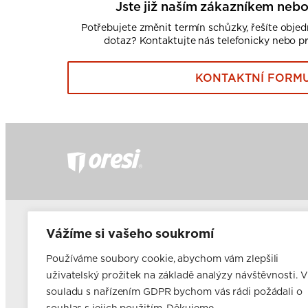
Jste již naším zákazníkem nebo
Potřebujete změnit termín schůzky, řešíte obje
dotaz? Kontaktujte nás telefonicky nebo p
KONTAKTNÍ FORM
Často kladené dotazy
Fir
Vážíme si vašeho soukromí
Nabídka pro developery
Ele
Nabídka pro majitele a pronajímatele bytového fondu
Používáme soubory cookie, abychom vám zlepšili
Franšízing
uživatelský prožitek na základě analýzy návštěvnosti. V
Volná pracovní místa
souladu s nařízením GDPR bychom vás rádi požádali o
Blog
Novinky