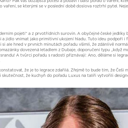
rlo? Pak vás dozajista potěší a pobaví i další pořad o vaření, kt
 vaření, se kterými se v poslední době doslova roztrhl pytel. Nej
erním pojetí“ a z prvotřídních surovin. A obyčejné české jedlíky 
 jídlo vnímat jako primitivní ukojení hladu. Tuto ideu podpoří i 
i si ale hned v prvních minutách pořadu všimli, že zdánlivě norm
pomazánky dovezená letadlem z Dubaje, doporučení typu „když mouk
í srandu! A tvůrci pořadu s radostí přiznávají: Ano, děláme si legr
.
nstatovat, že je to legrace zdařilá. Zřejmě to bude tím, že Češi m
 skutečnost, že kuchyň do pořadu Luxus na talíři vytvořili design