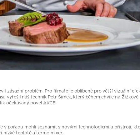
vil zásadní problém. Pro filmaře je oblíbené pro větší vizuální e
su vyřešil náš technik Petr Šimek, který během chvíle na Žižkov
olik očekávaný povel AKCE!
e se v pořadu mohli seznámit s novými technologiemi a přístroji, kt
ři nízké teplotě a termo mixer.