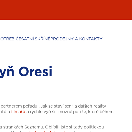
POTŘEBIČE
ŠATNÍ SKŘÍNĚ
PRODEJNY A KONTAKTY
hyň Oresi
 partnerem pořadu „Jak se staví sen“ a dalších reality
entů a
filmařů
a rychle vyřešit možné potíže, které během
 stránkách Seznamu. Oblíbili jste si tady politickou