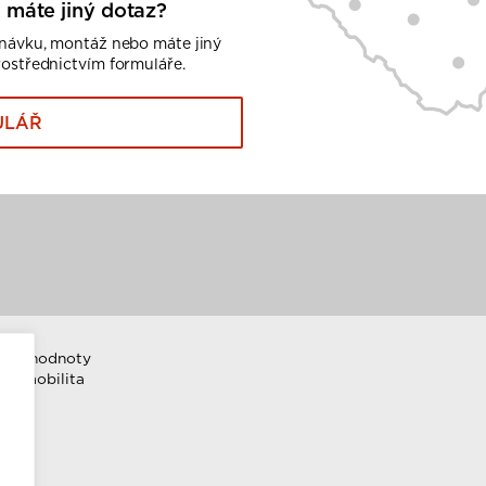
 máte jiný dotaz?
dnávku, montáž nebo máte jiný
rostřednictvím formuláře.
ULÁŘ
emní hodnoty
ktromobilita