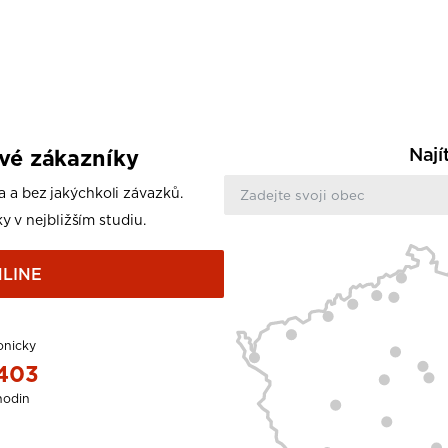
Nají
ové zákazníky
a a bez jakýchkoli závazků.
y v nejbližším studiu.
LINE
onicky
 403
hodin