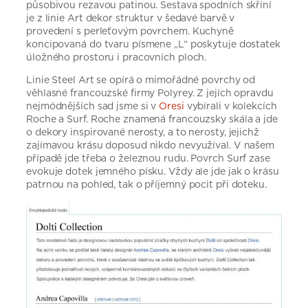
působivou rezavou patinou. Sestava spodních skříní
je z linie Art dekor struktur v šedavé barvě v
provedení s perleťovým povrchem. Kuchyně
koncipovaná do tvaru písmene „L“ poskytuje dostatek
úložného prostoru i pracovních ploch.
Linie Steel Art se opírá o mimořádné povrchy od
věhlasné francouzské firmy Polyrey. Z jejích opravdu
nejmódnějších sad jsme si v
Oresi
vybírali v kolekcích
Roche a Surf. Roche znamená francouzsky skála a jde
o dekory inspirované nerosty, a to nerosty, jejichž
zajímavou krásu doposud nikdo nevyužíval. V našem
případě jde třeba o železnou rudu. Povrch Surf zase
evokuje dotek jemného písku. Vždy ale jde jak o krásu
patrnou na pohled, tak o příjemný pocit při doteku.