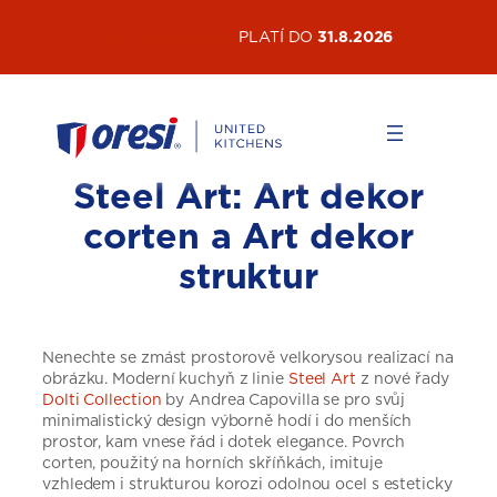
Přeskočit
AKTUÁLNÍ AKCE
PLATÍ DO
31.8.2026
na
obsah
Steel Art: Art dekor
corten a Art dekor
struktur
Nenechte se zmást prostorově velkorysou realizací na
obrázku. Moderní kuchyň z linie
Steel Art
z nové řady
Dolti Collection
by Andrea Capovilla se pro svůj
minimalistický design výborně hodí i do menších
prostor, kam vnese řád i dotek elegance. Povrch
corten, použitý na horních skříňkách, imituje
vzhledem i strukturou korozi odolnou ocel s esteticky