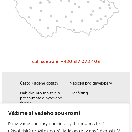
call centrum:
+420 317 072 403
Často kladené dotazy
Nabídka pro developery
Nabídka pro majitele a
Franšízing
pronajímatele bytového
fondu
Vážíme si vašeho soukromí
Volná pracovní místa
Blog
Novinky
Realizace kuchyní
Používáme soubory cookie, abychom vám zlepšili
uživatelský prožitek na základě analýzy návštěvnosti. V