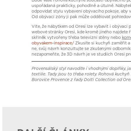
Bude vaše rohová kuchyně součástí obývacího po
uspořádaná prakticky, pohodlně a útulně. Nábyte
odpovídat stylu vybavení obývacího pokoje, aby 
Od obývací zóny ji pak může oddělovat pohledově i
Víte, že nábytkem od Oresi lze vybavit i obývací 
webové stránky Oresi, kde kromě jiného najdete ř
skříněk vytvořeny třeba televizní stěny nebo
kom
obyvakem-inspirace/
Zkusíte si kuchyň zaměřit 
ne, svůj návrh konzultujte se zkušenými odborní
nezapomeňte, že 3D návrh je ve studiích Oresi p
Provensálský styl navodíte i vhodnými doplňky, j
textilie. Tady jsou to třeba rolety. Rohová kuchyň
Borovice Provence z řady Dolti Collection od Ore