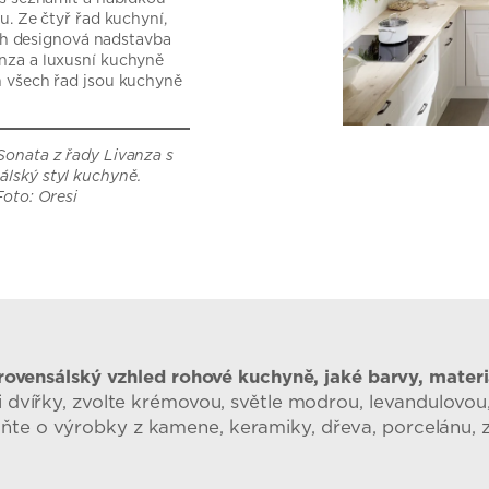
u. Ze čtyř řad kuchyní,
jich designová nadstavba
nza a luxusní kuchyně
h všech řad jsou kuchyně
Sonata z řady Livanza s
lský styl kuchyně.
Foto: Oresi
rovensálský vzhled rohové kuchyně, jaké barvy, materiá
dvířky, zvolte krémovou, světle modrou, levandulovou, 
ňte o výrobky z kamene, keramiky, dřeva, porcelánu, z