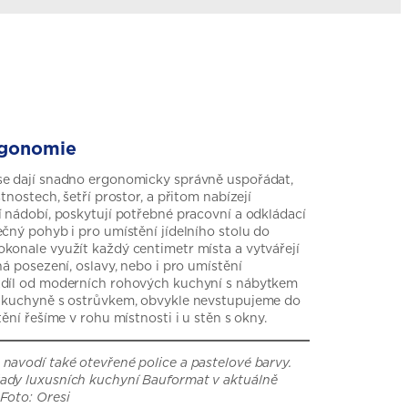
ergonomie
se dají snadno ergonomicky správně uspořádat,
tnostech, šetří prostor, a přitom nabízejí
í nádobí, poskytují potřebné pracovní a odkládací
čný pohyb i pro umístění jídelního stolu do
konale využít každý centimetr místa a vytvářejí
ná posezení, oslavy, nebo i pro umístění
zdíl od moderních rohových kuchyní s nábytkem
ě kuchyně s ostrůvkem, obvykle nevstupujeme do
ění řešíme v rohu místnosti i u stěn s okny.
navodí také otevřené police a pastelové barvy.
ady luxusních kuchyní Bauformat v aktuálně
Foto: Oresi