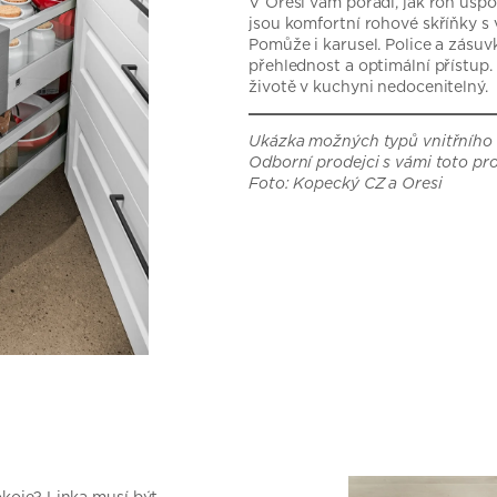
V Oresi vám poradí, jak roh uspo
jsou komfortní rohové skříňky s
Pomůže i karusel. Police a zásuv
přehlednost a optimální přístup
životě v kuchyni nedocenitelný.
Ukázka možných typů vnitřního 
Odborní prodejci s vámi toto pro
Foto: Kopecký CZ a Oresi