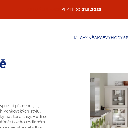
AKTUÁLNÍ AKCE
PLATÍ DO
31.8.2026
KUCHYNĚ
AKCE
VÝHODY
S
ě
pozici písmene „L“,
ch venkovských stylů.
y na staré časy. Hodí se
 příměstského rodinném
es seznámit a nabídkou