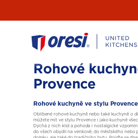
Přeskočit
na
obsah
Rohové kuchyn
Provence
Rohové kuchyně ve stylu Provence
Oblíbené rohové kuchyně nebo také kuchyně o dis
můžete mít ve stylu Provence i jako kuchyně vše
Dýchá z nich klid a pohoda i nostalgické vzpomínk
do všech obydlí na venkově, do městského nebo
domku, ale také do tradičního bytu. Pojďte se dn