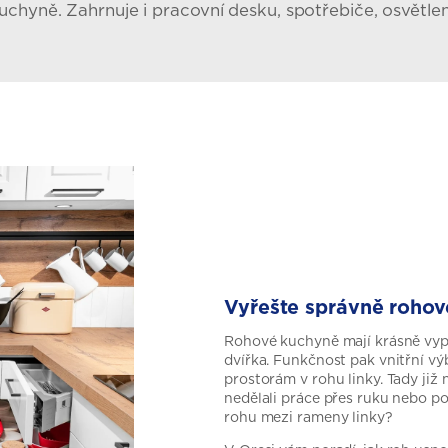
kuchyně. Zahrnuje i pracovní desku, spotřebiče, osvětle
Vyřešte správně rohov
Rohové kuchyně mají krásně vypa
dvířka. Funkčnost pak vnitřní v
prostorám v rohu linky. Tady již
nedělali práce přes ruku nebo po
rohu mezi rameny linky?