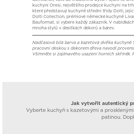
kuchyní Oresi, největšího prodejce kuchyní na trh
které představují kuchyně střední třídy Dolti, je
Dolti Collection, prémiové německé kuchyně Liva
Bauformat, si vybere každý zákazník. V nabídkác
mnoha stylů v desítkách dekorů a barev.
Nadčasová bílá barva a kazetová dvířka kuchyně 
pracovní deskou s dekorem dřeva navodí provensá
Všimněte si zajímavého usazení horních skříněk. 
Jak vytvořit autentický p
Vyberte kuchyň s kazetovými a prosklenými 
patinou. Dopl