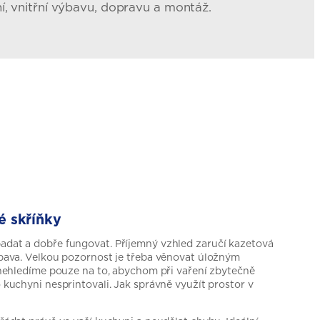
ní, vnitřní výbavu, dopravu a montáž.
é skříňky
dat a dobře fungovat. Příjemný vzhled zaručí kazetová
ýbava. Velkou pozornost je třeba věnovat úložným
 nehledíme pouze na to, abychom při vaření zbytečně
 kuchyni nesprintovali. Jak správně využít prostor v