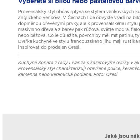
Vyberete si bílou nebo pastelovou barv
Provensálský styl občas splývá se stylem venkovských k
anglického venkova. V Čechách lidé obvykle vsadí na bí
doplněnou dřevěnými prvky, ale k provensálskému stylu p
masivního dřeva a z barev pak růžová, světle modrá, fialo
nebo béžová. Co je důležité, povrch by měl mít patinu, ty
Dvířka kuchyně ve stylu francouzského jihu mají rustikáln
inspirovat do prodejen Oresi.
Kuchyně Sonata z řady Livanza s kazetovými dvířky v ak
Provensálský styl charakterizují otevřené police, kerami
kamenná nebo keramická podlaha. Foto: Oresi
Jaké jsou nák