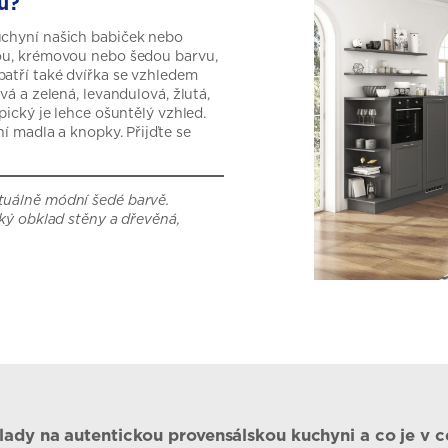
u?
uchyní našich babiček nebo
lou, krémovou nebo šedou barvu,
atří také dvířka se vzhledem
vá a zelená, levandulová, žlutá,
pický je lehce ošuntělý vzhled.
í madla a knopky. Přijďte se
tuálně módní šedé barvě.
cký obklad stěny a dřevěná,
lady na autentickou provensálskou kuchyni a co je v 