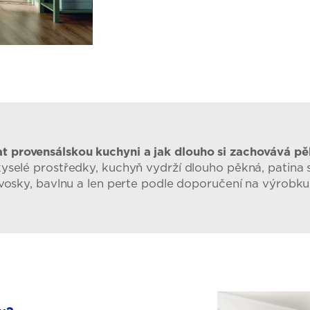
t provensálskou kuchyni a jak dlouho si zachovává p
yselé prostředky, kuchyň vydrží dlouho pěkná, patina s
vosky, bavlnu a len perte podle doporučení na výrobku