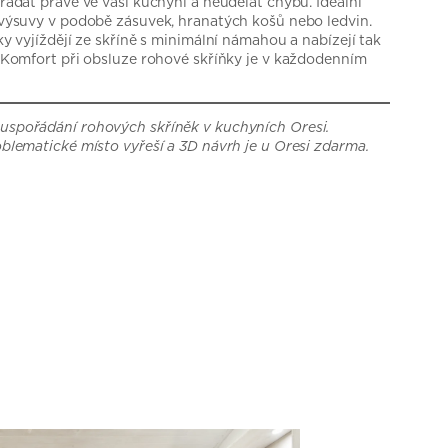
řádat právě ve vaší kuchyni a neudělat chybu. Ideální
 výsuvy v podobě zásuvek, hranatých košů nebo ledvin.
ky vyjíždějí ze skříně s minimální námahou a nabízejí tak
. Komfort při obsluze rohové skříňky je v každodenním
uspořádání rohových skříněk v kuchyních Oresi.
blematické místo vyřeší a 3D návrh je u Oresi zdarma.