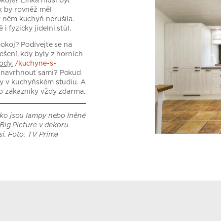
koje? Linka musí být
k by rovněž měl
v něm kuchyň nerušila.
 fyzicky jídelní stůl.
pokoj? Podívejte se na
ešení, kdy byly z horních
ody.
/kuchyne-s-
a navrhnout sami? Pokud
ky v kuchyňském studiu. A
ro zákazníky vždy zdarma.
ako jsou lampy nebo lněné
 Big Picture v dekoru
si. Foto: TV Prima