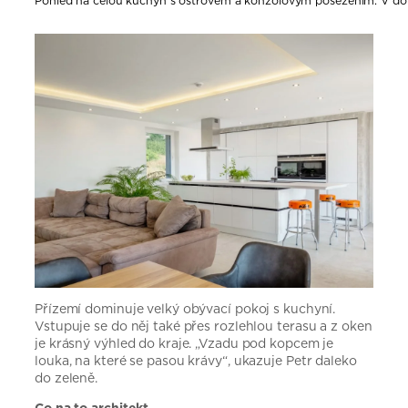
Pohled na celou kuchyň s ostrovem a konzolovým posezením. V době
Přízemí dominuje velký obývací pokoj s kuchyní.
Vstupuje se do něj také přes rozlehlou terasu a z oken
je krásný výhled do kraje. „Vzadu pod kopcem je
louka, na které se pasou krávy“, ukazuje Petr daleko
do zeleně.
Co na to architekt