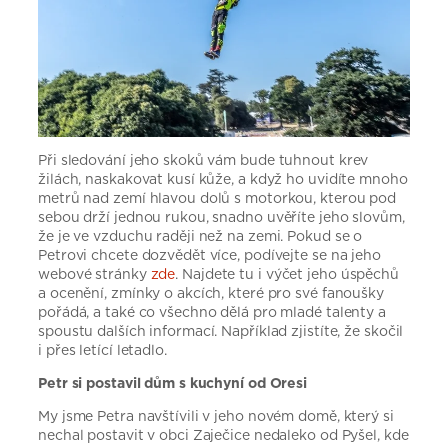
Při sledování jeho skoků vám bude tuhnout krev
žilách, naskakovat kusí kůže, a když ho uvidíte mnoho
metrů nad zemí hlavou dolů s motorkou, kterou pod
sebou drží jednou rukou, snadno uvěříte jeho slovům,
že je ve vzduchu raději než na zemi. Pokud se o
Petrovi chcete dozvědět více, podívejte se na jeho
webové stránky
zde
. Najdete tu i výčet jeho úspěchů
a ocenění, zmínky o akcích, které pro své fanoušky
pořádá, a také co všechno dělá pro mladé talenty a
spoustu dalších informací. Například zjistíte, že skočil
i přes letící letadlo.
Petr si postavil dům s kuchyní od Oresi
My jsme Petra navštívili v jeho novém domě, který si
nechal postavit v obci Zaječice nedaleko od Pyšel, kde