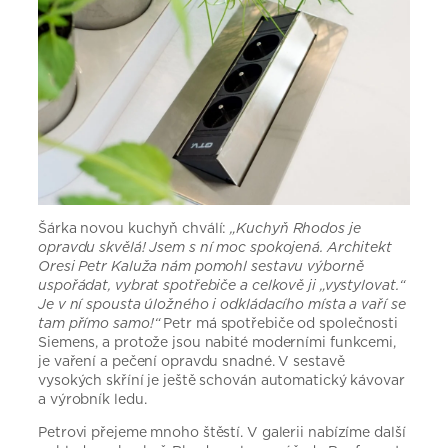
Šárka novou kuchyň chválí:
„Kuchyň Rhodos je
opravdu skvělá! Jsem s ní moc spokojená. Architekt
Oresi Petr Kaluža nám pomohl sestavu výborně
uspořádat, vybrat spotřebiče a celkově ji „vystylovat.“
Je v ní spousta úložného i odkládacího místa a vaří se
tam přímo samo!“
Petr má spotřebiče od společnosti
Siemens, a protože jsou nabité moderními funkcemi,
je vaření a pečení opravdu snadné. V sestavě
vysokých skříní je ještě schován automatický kávovar
a výrobník ledu.
Petrovi přejeme mnoho štěstí. V galerii nabízíme další