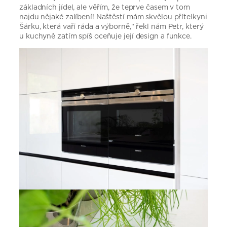
základních jídel, ale věřím, že teprve časem v tom
najdu nějaké zalíbení! Naštěstí mám skvělou přítelkyni
Šárku, která vaří ráda a výborně,“ řekl nám Petr, který
u kuchyně zatím spíš oceňuje její design a funkce.