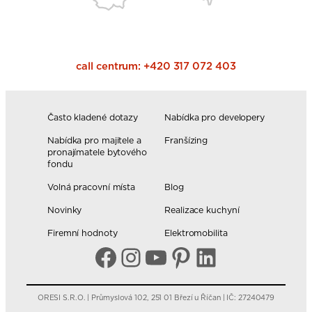
call centrum:
+420 317 072 403
Často kladené dotazy
Nabídka pro developery
Nabídka pro majitele a
Franšízing
pronajímatele bytového
fondu
Volná pracovní místa
Blog
Novinky
Realizace kuchyní
Firemní hodnoty
Elektromobilita
Facebook
Instagram
YouTube
Pinterest
LinkedIn
ORESI S.R.O. | Průmyslová 102, 251 01 Březí u Říčan | IČ: 27240479