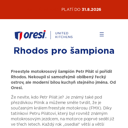
Přeskočit
AKTUÁLNÍ AKCE
PLATÍ DO
31.8.2026
na
obsah
Rhodos pro šampiona
Freestyle motokrosový šampión Petr Pilát si pořídil
Rhodos. Nekoupil si samozřejmě oblíbený řecký
ostrov, ale moderní bílou kuchyň stejného jména. Od
Oresi.
Že nevíte, kdo Petr Pilát je? Je známý také pod
přezdívkou Pilník a můžeme směle tvrdit, že je
současným králem freestyle motokrosu (FMX). Díky
tatínkovi Petru Pilátovi, který byl rovněž známým
motokrosovým jezdcem, na motorce poprvé seděl již
ve třech letech. Každý rok „osedlal“ větší a větší