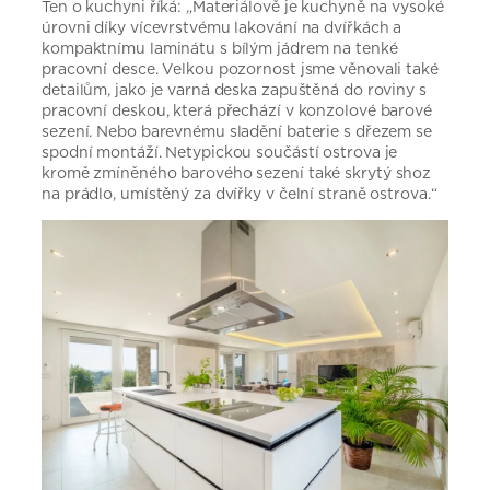
Ten o kuchyni říká: „Materiálově je kuchyně na vysoké
úrovni díky vícevrstvému lakování na dvířkách a
kompaktnímu laminátu s bílým jádrem na tenké
pracovní desce. Velkou pozornost jsme věnovali také
detailům, jako je varná deska zapuštěná do roviny s
pracovní deskou, která přechází v konzolové barové
sezení. Nebo barevnému sladění baterie s dřezem se
spodní montáží. Netypickou součástí ostrova je
kromě zmíněného barového sezení také skrytý shoz
na prádlo, umístěný za dvířky v čelní straně ostrova.“