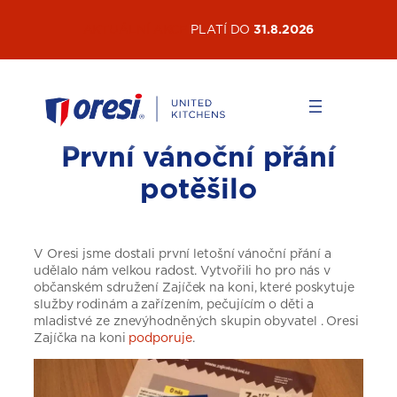
Přeskočit
AKTUÁLNÍ AKCE
PLATÍ DO
31.8.2026
na
obsah
První vánoční přání
potěšilo
V Oresi jsme dostali první letošní vánoční přání a
udělalo nám velkou radost. Vytvořili ho pro nás v
občanském sdružení Zajíček na koni, které poskytuje
služby rodinám a zařízením, pečujícím o děti a
mladistvé ze znevýhodněných skupin obyvatel . Oresi
Zajíčka na koni
podporuje
.