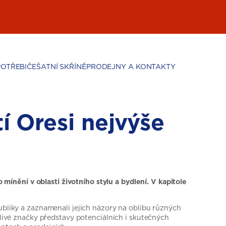
POTŘEBIČE
ŠATNÍ SKŘÍNĚ
PRODEJNY A KONTAKTY
í Oresi nejvýše
ínění v oblasti životního stylu a bydlení. V kapitole
ubliky a zaznamenali jejich názory na oblibu různých
tlivé značky představy potenciálních i skutečných