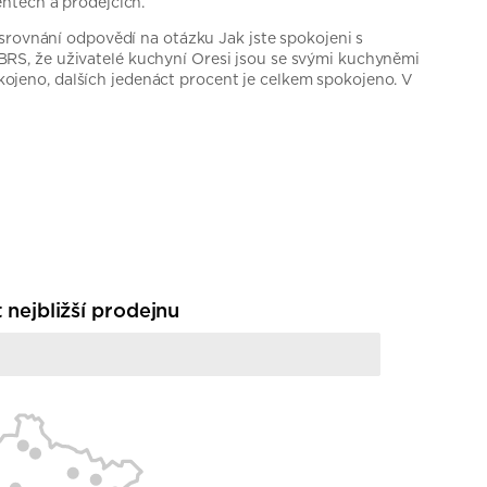
ntech a prodejcích.
srovnání odpovědí na otázku Jak jste spokojeni s
RS, že uživatelé kuchyní Oresi jsou se svými kuchyněmi
jeno, dalších jedenáct procent je celkem spokojeno. V
t nejbližší prodejnu