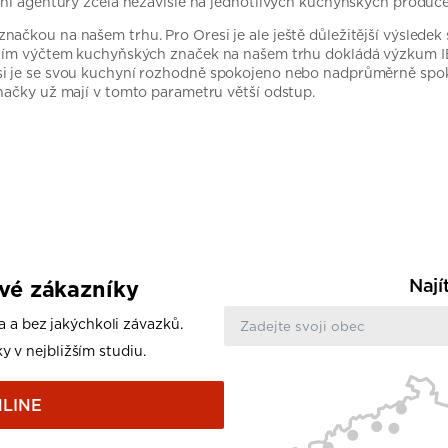
žní agentury zcela nezávisle na jednotlivých kuchyňských produce
ačkou na našem trhu. Pro Oresi je ale ještě důležitější výsledek 
tním výčtem kuchyňských značek na našem trhu dokládá výzkum IB
i je se svou kuchyní rozhodně spokojeno nebo nadprůměrně spoko
načky už mají v tomto parametru větší odstup.
Nají
ové zákazníky
a a bez jakýchkoli závazků.
y v nejbližším studiu.
LINE