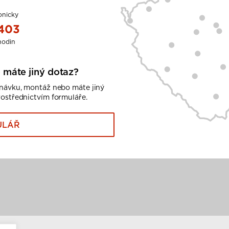
onicky
 403
hodin
 máte jiný dotaz?
dnávku, montáž nebo máte jiný
rostřednictvím formuláře.
ULÁŘ