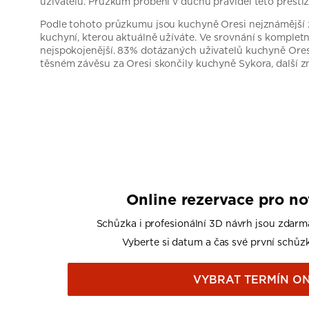
uživatelů. Průzkum proběhl v duchu pravidel této presti
Podle tohoto průzkumu jsou kuchyně Oresi nejznámější zn
kuchyní, kterou aktuálně užíváte. Ve srovnání s komple
nejspokojenější. 83% dotázaných uživatelů kuchyně Ores
těsném závěsu za Oresi skončily kuchyně Sykora, další z
Online rezervace pro n
Schůzka i profesionální 3D návrh jsou zdarm
Vyberte si datum a čas své první schůzk
VYBRAT TERMÍN ON