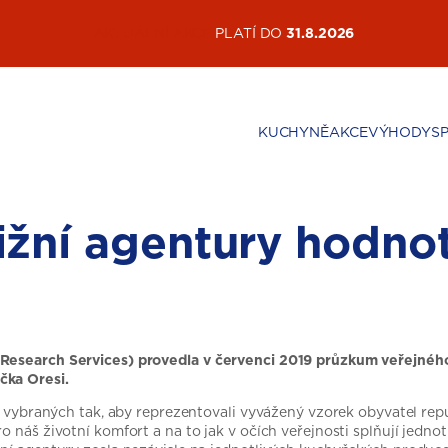
AKTUÁLNÍ AKCE
PLATÍ DO
31.8.2026
KUCHYNĚ
AKCE
VÝHODY
S
žní agentury hodnot
Research Services) provedla v červenci 2019 průzkum veřejného m
čka Oresi.
vě vybraných tak, aby reprezentovali vyvážený vzorek obyvatel rep
o náš životní komfort a na to jak v očích veřejnosti splňují jedno