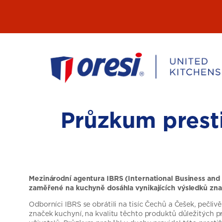
Přeskočit
na
obsah
Průzkum presti
Mezinárodní agentura IBRS (International Business and 
zaměřené na kuchyně dosáhla vynikajících výsledků zna
Odborníci IBRS se obrátili na tisíc Čechů a Češek, pečli
značek kuchyní, na kvalitu těchto produktů důležitých pr