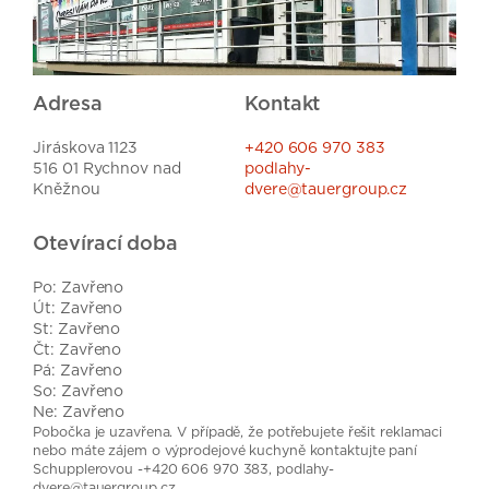
Adresa
Kontakt
Jiráskova 1123
+420 606 970 383
516 01 Rychnov nad
podlahy-
Kněžnou
dvere@tauergroup.cz
Otevírací doba
Po: Zavřeno
Út: Zavřeno
St: Zavřeno
Čt: Zavřeno
Pá: Zavřeno
So: Zavřeno
Ne: Zavřeno
Pobočka je uzavřena. V případě, že potřebujete řešit reklamaci
nebo máte zájem o výprodejové kuchyně kontaktujte paní
Schupplerovou -+420 606 970 383, podlahy-
dvere@tauergroup.cz.