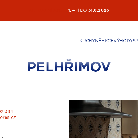
AKTUÁLNÍ AKCE
PLATÍ DO
31.8.2026
KUCHYNĚ
AKCE
VÝHODY
S
PELHŘIMOV
92 394
resi.cz