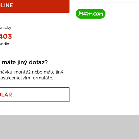
LINE
onicky
 403
hodin
 máte jiný dotaz?
dnávku, montáž nebo máte jiný
rostřednictvím formuláře.
ULÁŘ