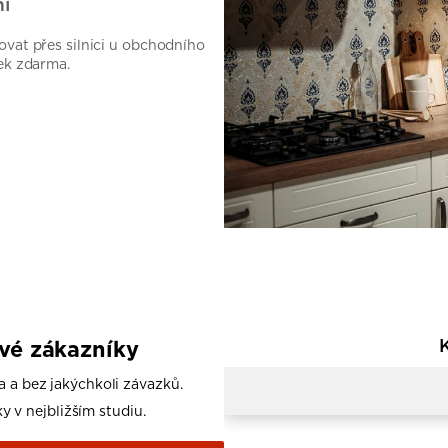
í
vat přes silnici u obchodního
ek zdarma.
ové zákazníky
a a bez jakýchkoli závazků.
y v nejbližším studiu.