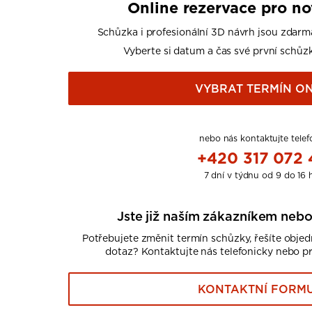
Online rezervace pro n
Schůzka i profesionální 3D návrh jsou zdarm
Vyberte si datum a čas své první schůzk
VYBRAT TERMÍN ON
nebo nás kontaktujte telef
+420 317 072
7 dní v týdnu od 9 do 16 
Jste již naším zákazníkem nebo
Potřebujete změnit termín schůzky, řešíte obje
dotaz? Kontaktujte nás telefonicky nebo p
KONTAKTNÍ FORM