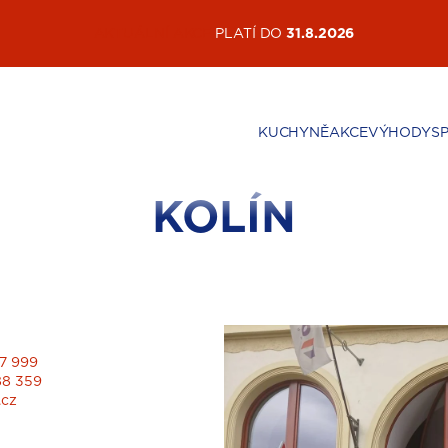
AKTUÁLNÍ AKCE
PLATÍ DO
31.8.2026
KUCHYNĚ
AKCE
VÝHODY
S
KOLÍN
7 999
88 359
.cz