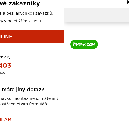
ové zákazníky
a a bez jakýchkoli závazků.
y v nejbližším studiu.
LINE
onicky
 403
hodin
 máte jiný dotaz?
dnávku, montáž nebo máte jiný
rostřednictvím formuláře.
ULÁŘ