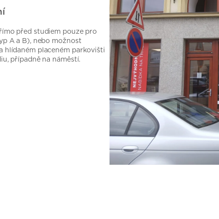
í
římo před studiem pouze pro
typ A a B), nebo možnost
a hlídaném placeném parkovišti
iu, případně na náměstí.