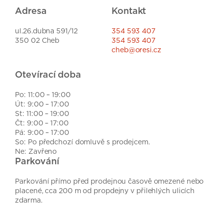
Adresa
Kontakt
ul.26.dubna 591/12
354 593 407
350 02 Cheb
354 593 407
cheb@oresi.cz
Otevírací doba
Po: 11:00 – 19:00
Út: 9:00 – 17:00
St: 11:00 – 19:00
Čt: 9:00 – 17:00
Pá: 9:00 – 17:00
So: Po předchozí domluvě s prodejcem.
Ne: Zavřeno
Parkování
Parkování přímo před prodejnou časově omezené nebo
placené, cca 200 m od propdejny v přilehlých ulicích
zdarma.