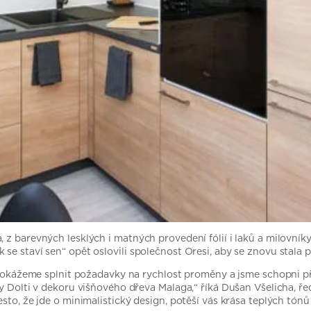
 z barevných lesklých i matných provedení fólií i laků a milovní
se staví sen“ opět oslovili společnost Oresi, aby se znovu stala p
že dokážeme splnit požadavky na rychlost proměny a jsme schopni p
dy Dolti v dekoru višňového dřeva Malaga,“ říká Dušan Všelicha, ř
sto, že jde o minimalistický design, potěší vás krása teplých tónů