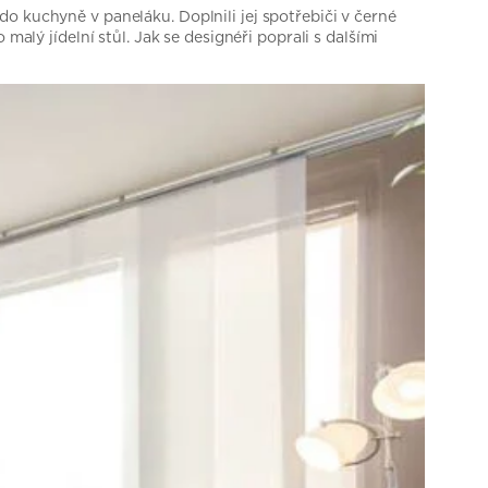
o kuchyně v paneláku. Doplnili jej spotřebiči v černé
alý jídelní stůl. Jak se designéři poprali s dalšími