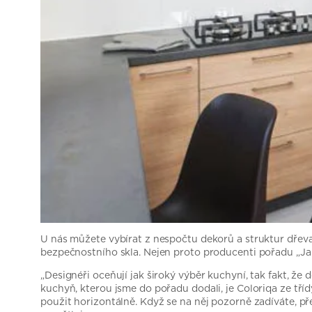
U nás můžete vybírat z nespočtu dekorů a struktur dřeva,
bezpečnostního skla. Nejen proto producenti pořadu „Jak 
„Designéři oceňují jak široký výběr kuchyní, tak fakt, 
kuchyň, kterou jsme do pořadu dodali, je Coloriqa ze tří
použit horizontálně. Když se na něj pozorně zadíváte, pře