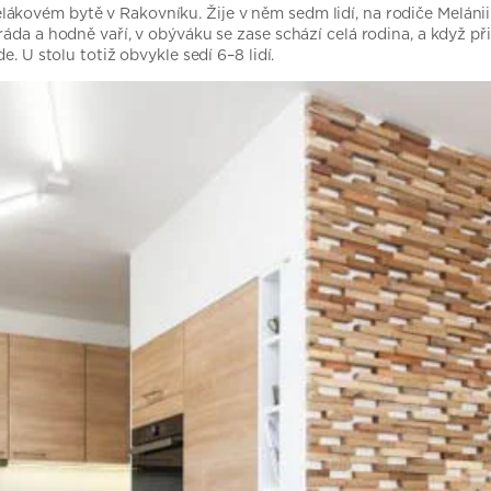
ovém bytě v Rakovníku. Žije v něm sedm lidí, na rodiče Melánii a
ráda a hodně vaří, v obýváku se zase schází celá rodina, a když př
. U stolu totiž obvykle sedí 6–8 lidí.