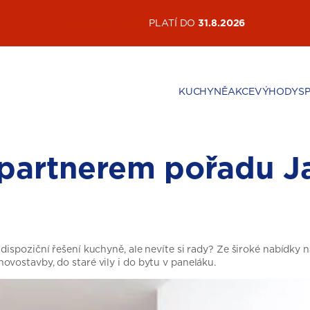
AKTUÁLNÍ AKCE
PLATÍ DO
31.8.2026
KUCHYNĚ
AKCE
VÝHODY
S
 partnerem pořadu Ja
ispoziční řešení kuchyně, ale nevíte si rady? Ze široké nabídky 
vostavby, do staré vily i do bytu v paneláku.