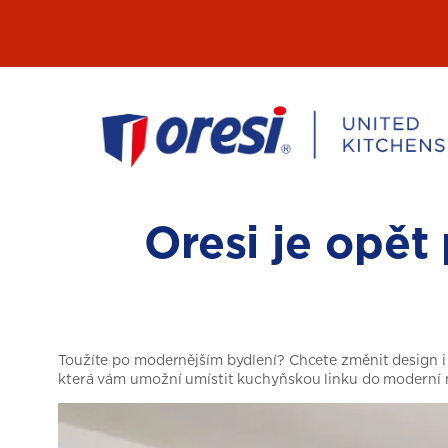
Přeskočit
na
obsah
Oresi je opět
Toužíte po modernějším bydlení? Chcete změnit design i d
která vám umožní umístit kuchyňskou linku do moderní no