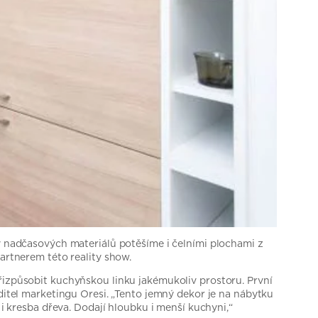
ky nadčasových materiálů potěšíme i čelními plochami z
artnerem této reality show.
řizpůsobit kuchyňskou linku jakémukoliv prostoru. První
editel marketingu Oresi. „Tento jemný dekor je na nábytku
 i kresba dřeva. Dodají hloubku i menší kuchyni,“