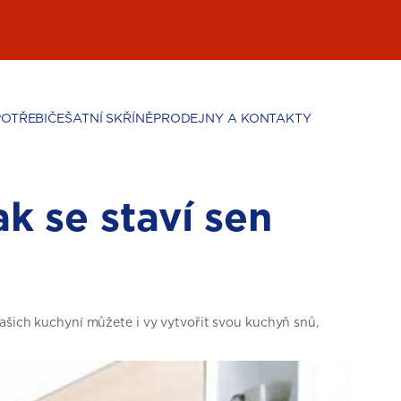
POTŘEBIČE
ŠATNÍ SKŘÍNĚ
PRODEJNY A KONTAKTY
k se staví sen
našich kuchyní můžete i vy vytvořit svou kuchyň snů,