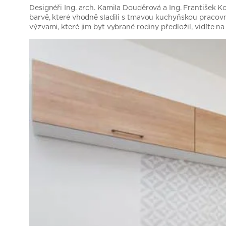
Designéři Ing. arch. Kamila Douděrová a Ing. František K
barvě, které vhodně sladili s tmavou kuchyňskou pracovní d
výzvami, které jim byt vybrané rodiny předložil, vidíte na 