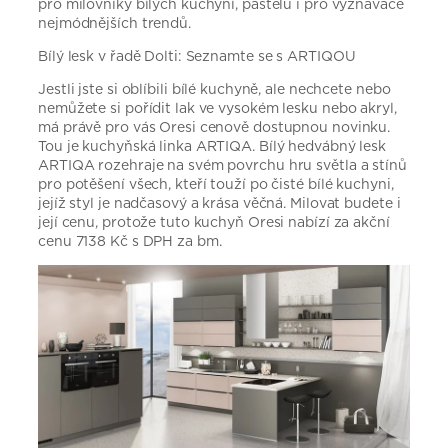
pro milovníky bílých kuchyní, pastelů i pro vyznavače
nejmódnějších trendů.
Bílý lesk v řadě Dolti: Seznamte se s ARTIQOU
Jestli jste si oblíbili bílé kuchyně, ale nechcete nebo
nemůžete si pořídit lak ve vysokém lesku nebo akryl,
má právě pro vás Oresi cenově dostupnou novinku.
Tou je kuchyňská linka ARTIQA. Bílý hedvábný lesk
ARTIQA rozehraje na svém povrchu hru světla a stínů
pro potěšení všech, kteří touží po čisté bílé kuchyni,
jejíž styl je nadčasový a krása věčná. Milovat budete i
její cenu, protože tuto kuchyň Oresi nabízí za akční
cenu 7138 Kč s DPH za bm.