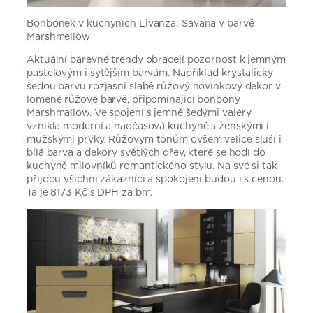
Bonbónek v kuchyních Livanza: Savana v barvě
Marshmellow
Aktuální barevné trendy obracejí pozornost k jemným
pastelovým i sytějším barvám. Například krystalicky
šedou barvu rozjasní slabě růžový novinkový dekor v
lomené růžové barvě, připomínající bonbóny
Marshmallow. Ve spojení s jemně šedými valéry
vznikla moderní a nadčasová kuchyně s ženskými i
mužskými prvky. Růžovým tónům ovšem velice sluší i
bílá barva a dekory světlých dřev, které se hodí do
kuchyně milovníků romantického stylu. Na své si tak
přijdou všichni zákazníci a spokojeni budou i s cenou.
Ta je 8173 Kč s DPH za bm.