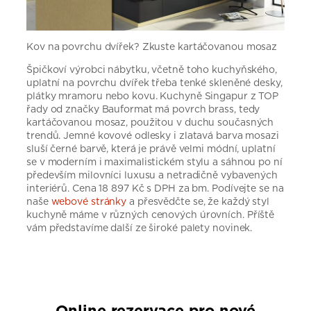
Kov na povrchu dvířek? Zkuste kartáčovanou mosaz
Špičkoví výrobci nábytku, včetně toho kuchyňského,
uplatní na povrchu dvířek třeba tenké skleněné desky,
plátky mramoru nebo kovu. Kuchyně Singapur z TOP
řady od značky Bauformat má povrch brass, tedy
kartáčovanou mosaz, použitou v duchu současných
trendů. Jemné kovové odlesky i zlatavá barva mosazi
sluší černé barvě, která je právě velmi módní, uplatní
se v moderním i maximalistickém stylu a sáhnou po ní
především milovníci luxusu a netradičně vybavených
interiérů. Cena 18 897 Kč s DPH za bm. Podívejte se na
naše
webové stránky
a přesvědčte se, že každý styl
kuchyně máme v různých cenových úrovních. Příště
vám představíme další ze široké palety novinek.
Online rezervace pro nové