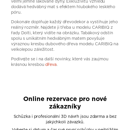
velmi jemné lakované dýhy. Exkluzivitu vzhledu
dodává hedvábný mat s efektem hlubokého lesklého
póru.
Dokonale doplňuje každý dřevodekor a vystihuje jeho
reálný rozměr. Najdete ji třeba u modelu CARIBIQ z
řady Dolti, který vidíte na obrázku. Tabákový odstín
spolu s unikátním hedvábným matem povyšuje
výraznou kresbu dubového dřeva modelu CARIBIQ na
velkolepou záležitost.
Podívejte se i na další novinky, které vás zaujmou
krásnou kresbou
dřeva
.
Online rezervace pro nové
zákazníky
Schůzka i profesionální 3D návrh jsou zdarma a bez
jakýchkoli závazků.
Vyberte si datum a čas své první schůzky v nejbližším