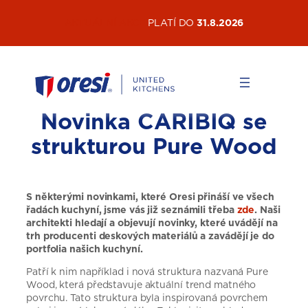
Přeskočit
AKTUÁLNÍ AKCE
PLATÍ DO
31.8.2026
na
obsah
Novinka CARIBIQ se
strukturou Pure Wood
S některými novinkami, které Oresi přináší ve všech
řadách kuchyní, jsme vás již seznámili třeba
zde
. Naši
architekti hledají a objevují novinky, které uvádějí na
trh producenti deskových materiálů a zavádějí je do
portfolia našich kuchyní.
Patří k nim například i nová struktura nazvaná Pure
Wood, která představuje aktuální trend matného
povrchu. Tato struktura byla inspirovaná povrchem