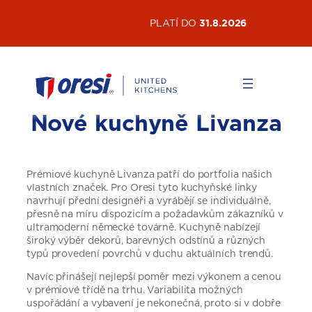
Přeskočit
AKTUÁLNÍ AKCE
PLATÍ DO
31.8.2026
na
obsah
Nové kuchyně Livanza
Prémiové kuchyně Livanza patří do portfolia našich
vlastních značek. Pro Oresi tyto kuchyňské linky
navrhují přední designéři a vyrábějí se individuálně,
přesně na míru dispozicím a požadavkům zákazníků v
ultramoderní německé továrně. Kuchyně nabízejí
široký výběr dekorů, barevných odstínů a různých
typů provedení povrchů v duchu aktuálních trendů.
Navíc přinášejí nejlepší poměr mezi výkonem a cenou
v prémiové třídě na trhu. Variabilita možných
uspořádání a vybavení je nekonečná, proto si v dobře