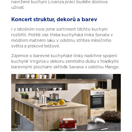
navržené kuchyni Livanza práci budete doslova
užívat.
Koncert struktur, dekorů a barev
I v letošním roce jsme sortiment těchto kuchyní
rozšířili. Potěší vás třeba kuchyňská linka Sonata v
módním matném laku v odstínu stříbra měsíčního
světla a pískové béžové.
Zájemce o barevné kuchyňské linky nadchne spojení
kuchyně Virginia v dekoru zemitého dubu s hladkými
barevnými plochami skříněk Savana v odstínu Mango.