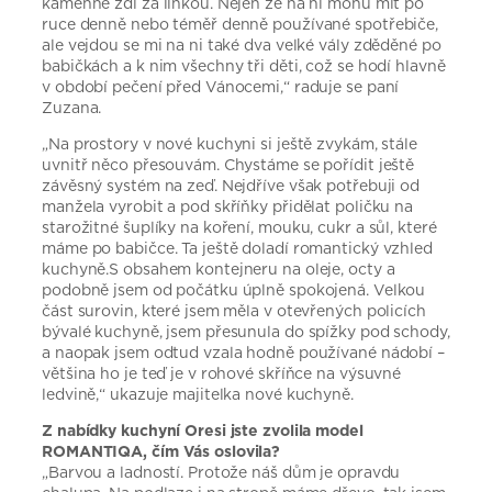
kamenné zdi za linkou. Nejen že na ní mohu mít po
ruce denně nebo téměř denně používané spotřebiče,
ale vejdou se mi na ni také dva velké vály zděděné po
babičkách a k nim všechny tři děti, což se hodí hlavně
v období pečení před Vánocemi,“ raduje se paní
Zuzana.
„Na prostory v nové kuchyni si ještě zvykám, stále
uvnitř něco přesouvám. Chystáme se pořídit ještě
závěsný systém na zeď. Nejdříve však potřebuji od
manžela vyrobit a pod skříňky přidělat poličku na
starožitné šuplíky na koření, mouku, cukr a sůl, které
máme po babičce. Ta ještě doladí romantický vzhled
kuchyně.S obsahem kontejneru na oleje, octy a
podobně jsem od počátku úplně spokojená. Velkou
část surovin, které jsem měla v otevřených policích
bývalé kuchyně, jsem přesunula do spížky pod schody,
a naopak jsem odtud vzala hodně používané nádobí –
většina ho je teď je v rohové skříňce na výsuvné
ledvině,“ ukazuje majitelka nové kuchyně.
Z nabídky kuchyní Oresi jste zvolila model
ROMANTIQA, čím Vás oslovila?
„Barvou a ladností. Protože náš dům je opravdu