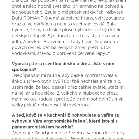
chalupa. Na podlaze i na stropě máme dřevo, tak jsem
chtěla něco hodně světlého, příjemného na pohled a
jednoduchého. Zaujalo mě prosklení dvířek. Nábytek
Dolti ROMANTIQA má zaoblené hrany, vyfrézovanou
drážku ve dvířkách a není to kuchyně lesklá. Bála
bych se, že by na lesklé ploše byl vidět každý dotek
dětských tlapek. Syn Jonatán si tu často připravuje
jídlo, Anežka s Bořivojem si tady hrají. Doposud už
povrch dvířek bez barevných změn přežil útok
vodovkami, šťávou z borůvek i červené řepy…“
Vybrala jste si i světlou desku a dřez. Jste s ním
spokojena?
„Nepřipadalo mi nutné, aby deska kontrastovala s
linkou. Dřevo bych kvůli údržbě nechtěla ani za nic.
Jsem ráda, že jsou deska i dřez takhle světlé. Stačí mi
na ně jar a houbička. Z velkého a hlubokého dřezu
mám velkou radost i proto, že v něm pohodlně umyji
velký pekáč nebo desetilitrový hrnec.“
A teď, když se v kuchyni již pohybujete a vaříte tu,
vyhovuje Vám ergonomické řešení, které jste si s
panem architektem navrhla?
„Vyhovuje. Snad jen mezi dřezem a varnou deskou by
mohlo být krapet víc místa. Nejmladší syn Bořivoj mi