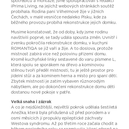
spotřebičů a montáže, jsme spolupracovali s redakcí
iPrima Living, na jejíchž webových stránkách soutěž
probíhala. Rodina paní Vilhelmové žije v jižních
Čechách, v malé vesničce nedaleko Písku, kde za
běžného provozu probíhá rekonstrukce jejich domku.
Musíme konstatovat, že od doby, kdy jsme rodinu
navštívili poprvé, se tady udála spousta změn. Uvnitř i
zvenku pokročila rekonstrukce domku, v kuchyni
ROMANTIQA se již vaří a žije. A to doslova, protože
místnost zabírá více než polovinu přízemí domu.
Kromě kuchyňské linky sestavené do varu písmene L,
která spolu se sporákem na dřevo a komínovou
stěnou tvoří předěl místnosti, tu je ještě prostor pro
jídelní stůl a za komínem herna a místo pro spaní dětí.
Zbytek místnosti je zatím vybaven různorodým
nábytkem, ale po dokončení rekonstrukce domu děti
dostanou nové pokoje v patře.
Velká snaha i zázrak
A co je nejdůležitější, největší pokrok udělala šestiletá
Anežka, která byla přidušená už před porodem a v
osmi měsících jí propukly epileptické záchvaty
Westova syndromu. Až po třetím roce začala chodit a
během posledního roku se rozmluvila. Vloni přesně na