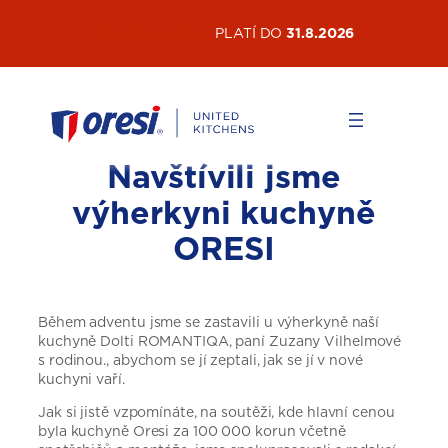
Přeskočit
AKTUÁLNÍ AKCE
PLATÍ DO
31.8.2026
na
obsah
Navštívili jsme
výherkyni kuchyně
ORESI
Během adventu jsme se zastavili u výherkyně naší
kuchyně Dolti ROMANTIQA, paní Zuzany Vilhelmové
s rodinou., abychom se jí zeptali, jak se jí v nové
kuchyni vaří.
Jak si jistě vzpomínáte, na soutěži, kde hlavní cenou
byla kuchyně Oresi za 100 000 korun včetně