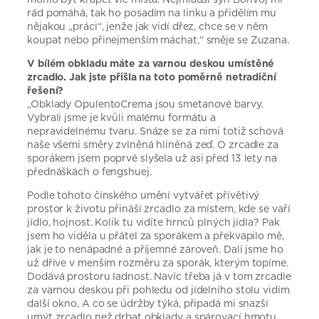
rád pomáhá, tak ho posadím na linku a přidělím mu
nějakou „práci“, jenže jak vidí dřez, chce se v něm
koupat nebo přinejmenším máchat,“ směje se Zuzana.
V bílém obkladu máte za varnou deskou umístěné
zrcadlo. Jak jste přišla na toto poměrně netradiční
řešení?
„Obklady OpulentoCrema jsou smetanové barvy.
Vybrali jsme je kvůli malému formátu a
nepravidelnému tvaru. Snáze se za nimi totiž schová
naše všemi směry zvlněná hliněná zeď. O zrcadle za
sporákem jsem poprvé slyšela už asi před 13 lety na
přednáškách o fengshuej.
Podle tohoto čínského umění vytvářet přívětivý
prostor k životu přináší zrcadlo za místem, kde se vaří
jídlo, hojnost. Kolik tu vidíte hrnců plných jídla? Pak
jsem ho viděla u přátel za sporákem a překvapilo mě,
jak je to nenápadné a příjemné zároveň. Dali jsme ho
už dříve v menším rozměru za sporák, kterým topíme.
Dodává prostoru ladnost. Navíc třeba já v tom zrcadle
za varnou deskou při pohledu od jídelního stolu vidím
další okno. A co se údržby týká, připadá mi snazší
umýt zrcadlo než drbat obklady a spárovací hmotu,