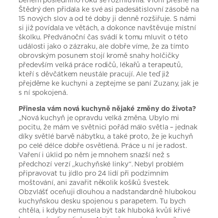
Štědrý den přidala ke své asi padesátislovní zásobě na
15 nových slov a od té doby ji denně rozšiřuje. S námi
si již povídala ve větách, a dokonce navštěvuje místní
školku. Předvánoční čas svádí k tomu mluvit o této
události jako o zázraku, ale dobře víme, že za tímto
obrovským posunem stojí kromě snahy holčičky
především velká práce rodičů, lékařů a terapeutů,
kteří s děvčátkem neustále pracují. Ale teď již
přejděme ke kuchyni a zeptejme se paní Zuzany, jak je
s ní spokojená.
Přinesla vám nová kuchyně nějaké změny do života?
„Nová kuchyň je opravdu velká změna. Ubylo mi
pocitu, že mám ve světnici pořád málo světla – jednak
díky světlé barvě nábytku, a také proto, že je kuchyň
po celé délce dobře osvětlená. Práce u ní je radost.
Vaření i úklid po něm je mnohem snazší než s
předchozí verzí „kuchyňské linky“. Nebyl problém
připravovat tu jídlo pro 24 lidí při podzimním
moštování, ani zavařit několik košíků švestek.
Obzvlášť oceňuji dlouhou a nadstandardně hlubokou
kuchyňskou desku spojenou s parapetem. Tu bych
chtěla, i kdyby nemusela být tak hluboká kvůli křivé