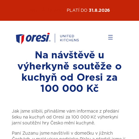
Přeskočit
AKTUÁLNÍ AKCE
PLATÍ DO
31.8.2026
na
obsah
Na návštěvě u
výherkyně soutěže o
kuchyň od Oresi za
100 000 Kč
Jak jsme slíbili, přinášíme vám informace z předání
šeku na kuchyň od Oresi za 100 000 Kč výherkyni
jarní soutěžní hry Česko mění kuchyně.
Paní Zuzanu jsme navštívili v domečku v jižních
Čechách, v malé vísce nedaleko Písku a předali jsme jí