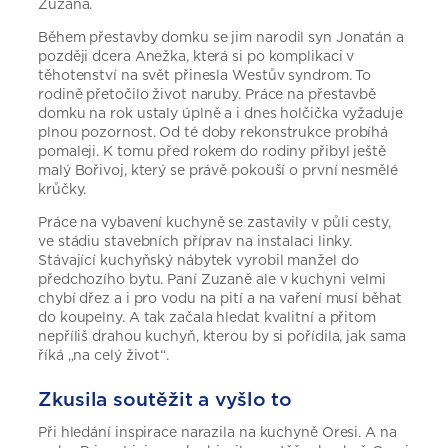
Zuzana.
Během přestavby domku se jim narodil syn Jonatán a
později dcera Anežka, která si po komplikaci v
těhotenství na svět přinesla Westův syndrom. To
rodině přetočilo život naruby. Práce na přestavbě
domku na rok ustaly úplně a i dnes holčička vyžaduje
plnou pozornost. Od té doby rekonstrukce probíhá
pomaleji. K tomu před rokem do rodiny přibyl ještě
malý Bořivoj, který se právě pokouší o první nesmělé
krůčky.
Práce na vybavení kuchyně se zastavily v půli cesty,
ve stádiu stavebních příprav na instalaci linky.
Stávající kuchyňský nábytek vyrobil manžel do
předchozího bytu. Paní Zuzaně ale v kuchyni velmi
chybí dřez a i pro vodu na pití a na vaření musí běhat
do koupelny. A tak začala hledat kvalitní a přitom
nepříliš drahou kuchyň, kterou by si pořídila, jak sama
říká „na celý život“.
Zkusila soutěžit a vyšlo to
Při hledání inspirace narazila na kuchyně Oresi. A na