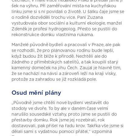
šek na výhru. Při zaměřování místa na kuchyňskou
linku jsme si s ní povídali o životě. U šálku čaje jsme se
o rodině dozvěděli trochu více. Paní Zuzana
vystudovala obor sociální a kulturní ekologie, manžel
Zdeněk je profesí hydrogeolog. Přesto se pustili do
rekonstrukce domku vlastníma rukama.
Manželé původně bydleli a pracovali v Praze, ale pak
se rozhodli, že pro plánovanou rodinu bude lepší,
když budou žít blíže k přírodě. Nechtěli ale do
žádného z příměstských satelitů, a tak koupili starý
kamenný domeček na jihu Čech. Zaujal je hlavně tím,
že se nachází na návsi a zároveň leží na kraji vísky,
protože za zahradou se již rozkládá pole.
Osud mění plány
„Původně jsme chtěli nové bydlení vestavět do
stodoly ve dvoře. To by ale v daném čase velmi
narušilo sousedské vztahy, proto jsme se pustili do
přestavby domku. Rok jsme jej rozebírali, rok
dostavovali, pak přišel na řadu krov. Takřka vše jsme si
dělali sami s vydatnou pomocí přátel,“ vzpomíná