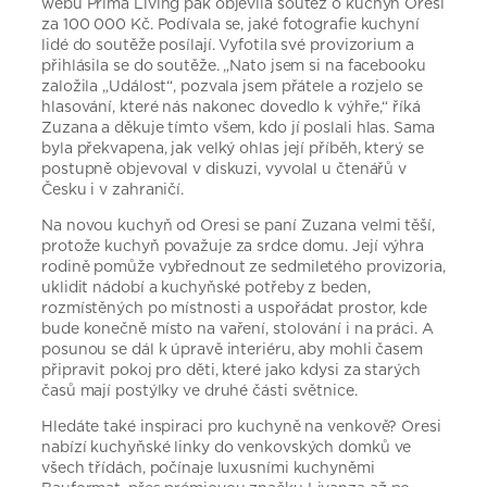
webu Prima Living pak objevila soutěž o kuchyň Oresi
za 100 000 Kč. Podívala se, jaké fotografie kuchyní
lidé do soutěže posílají. Vyfotila své provizorium a
přihlásila se do soutěže. „Nato jsem si na facebooku
založila „Událost“, pozvala jsem přátele a rozjelo se
hlasování, které nás nakonec dovedlo k výhře,“ říká
Zuzana a děkuje tímto všem, kdo jí poslali hlas. Sama
byla překvapena, jak velký ohlas její příběh, který se
postupně objevoval v diskuzi, vyvolal u čtenářů v
Česku i v zahraničí.
Na novou kuchyň od Oresi se paní Zuzana velmi těší,
protože kuchyň považuje za srdce domu. Její výhra
rodině pomůže vybřednout ze sedmiletého provizoria,
uklidit nádobí a kuchyňské potřeby z beden,
rozmístěných po místnosti a uspořádat prostor, kde
bude konečně místo na vaření, stolování i na práci. A
posunou se dál k úpravě interiéru, aby mohli časem
připravit pokoj pro děti, které jako kdysi za starých
časů mají postýlky ve druhé části světnice.
Hledáte také inspiraci pro kuchyně na venkově? Oresi
nabízí kuchyňské linky do venkovských domků ve
všech třídách, počínaje luxusními kuchyněmi