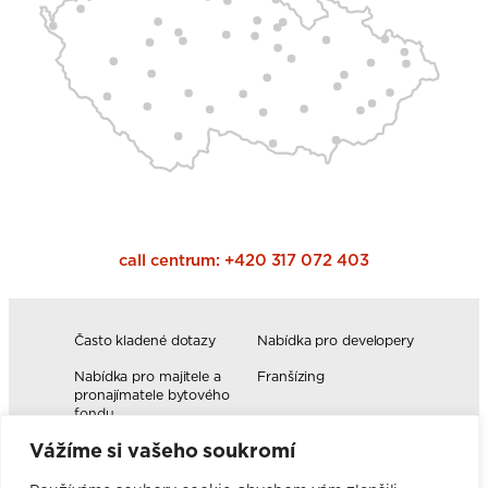
call centrum:
+420 317 072 403
Často kladené dotazy
Nabídka pro developery
Nabídka pro majitele a
Franšízing
pronajímatele bytového
fondu
Vážíme si vašeho soukromí
Volná pracovní místa
Blog
Novinky
Realizace kuchyní