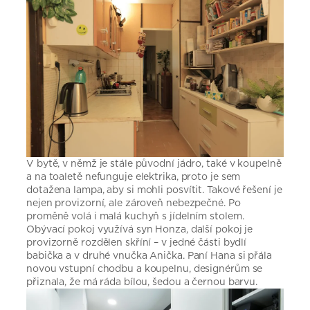
V bytě, v němž je stále původní jádro, také v koupelně
a na toaletě nefunguje elektrika, proto je sem
dotažena lampa, aby si mohli posvítit. Takové řešení je
nejen provizorní, ale zároveň nebezpečné. Po
proměně volá i malá kuchyň s jídelním stolem.
Obývací pokoj využívá syn Honza, další pokoj je
provizorně rozdělen skříní – v jedné části bydlí
babička a v druhé vnučka Anička. Paní Hana si přála
novou vstupní chodbu a koupelnu, designérům se
přiznala, že má ráda bílou, šedou a černou barvu.