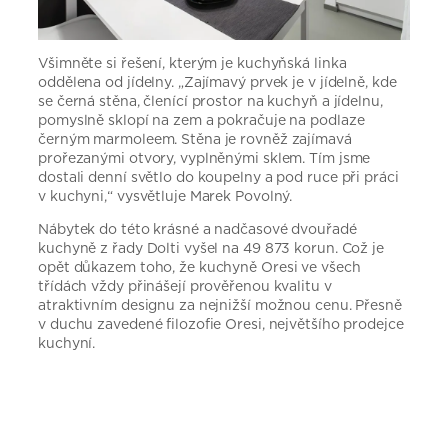
Všimněte si řešení, kterým je kuchyňská linka
oddělena od jídelny. „Zajímavý prvek je v jídelně, kde
se černá stěna, členící prostor na kuchyň a jídelnu,
pomyslně sklopí na zem a pokračuje na podlaze
černým marmoleem. Stěna je rovněž zajímavá
prořezanými otvory, vyplněnými sklem. Tím jsme
dostali denní světlo do koupelny a pod ruce při práci
v kuchyni,“ vysvětluje Marek Povolný.
Nábytek do této krásné a nadčasové dvouřadé
kuchyně z řady Dolti vyšel na 49 873 korun. Což je
opět důkazem toho, že kuchyně Oresi ve všech
třídách vždy přinášejí prověřenou kvalitu v
atraktivním designu za nejnižší možnou cenu. Přesně
v duchu zavedené filozofie Oresi, největšího prodejce
kuchyní.