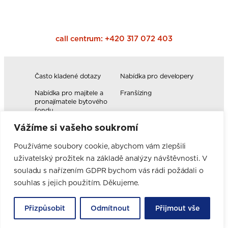
call centrum:
+420 317 072 403
Často kladené dotazy
Nabídka pro developery
Nabídka pro majitele a
Franšízing
pronajímatele bytového
fondu
Vážíme si vašeho soukromí
Volná pracovní místa
Blog
Novinky
Realizace kuchyní
Používáme soubory cookie, abychom vám zlepšili
uživatelský prožitek na základě analýzy návštěvnosti. V
Firemní hodnoty
Elektromobilita
Facebook
Instagram
YouTube
Pinterest
LinkedIn
souladu s nařízením GDPR bychom vás rádi požádali o
souhlas s jejich použitím. Děkujeme.
Přizpůsobit
Odmítnout
Přijmout vše
ORESI S.R.O. | Průmyslová 102, 251 01 Březí u Říčan | IČ: 27240479