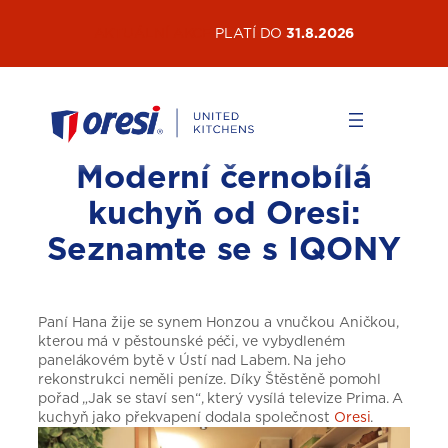
Přeskočit
AKTUÁLNÍ AKCE
PLATÍ DO
31.8.2026
na
obsah
Moderní černobílá
kuchyň od Oresi:
Seznamte se s IQONY
Paní Hana žije se synem Honzou a vnučkou Aničkou,
kterou má v pěstounské péči, ve vybydleném
panelákovém bytě v Ústí nad Labem. Na jeho
rekonstrukci neměli peníze. Díky Štěstěně pomohl
pořad „Jak se staví sen“, který vysílá televize Prima. A
kuchyň jako překvapení dodala společnost
Oresi
.