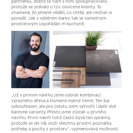
partnerku, dobře se nám s nimi spolupracovalo,
protože se jednalo o tzv. osvícené klienty. To
znamená, že přesně věděli, co chtějí, ale nechali si
poradit. Jak s výběrem barev, tak se samotným
prostorovým uspořádán m kuchyně.
„Už v prvním návrhu jsme vybrali kombinaci
výrazného dřeva a tlumené matné černé. Ten byl
odsouhlasen, ale pro jistotu jsem vytvořil i další dvě
barevné varianty. Přesto jsme zůstali u prvního
návrhu. První návrh totiž často bývá ten správný,
protože se do něj vloží všechny prvotní poznatky,
potřeby a pocity z prostoru“, vyjmenovává možnosti