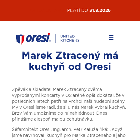
Přeskočit
AKTUÁLNÍ AKCE
PLATÍ DO
31.8.2026
na
obsah
Marek Ztracený má
kuchyň od Oresi
Zpěvák a skladatel Marek Ztracený dvěma
vyprodanými koncerty v O2 aréně opět dokázal, že v
posledních letech patří na vrchol naší hudební scény.
My v Oresi jsme rádi, že si u nás Marek vybral kuchyň.
Brzy Vám umožníme do ní nahlédnout. Dnes
přinášíme alespoň malou ochutnávku.
Šéfarchitekt Oresi, Ing. arch. Petr Kaluža říká: „Když
jsme navrhovali kuchyň pro Marka Ztraceného a jeho