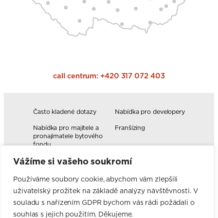
call centrum:
+420 317 072 403
Často kladené dotazy
Nabídka pro developery
Nabídka pro majitele a
Franšízing
pronajímatele bytového
fondu
Vážíme si vašeho soukromí
Volná pracovní místa
Blog
Novinky
Realizace kuchyní
Používáme soubory cookie, abychom vám zlepšili
uživatelský prožitek na základě analýzy návštěvnosti. V
Firemní hodnoty
Elektromobilita
Facebook
Instagram
YouTube
Pinterest
LinkedIn
souladu s nařízením GDPR bychom vás rádi požádali o
souhlas s jejich použitím. Děkujeme.