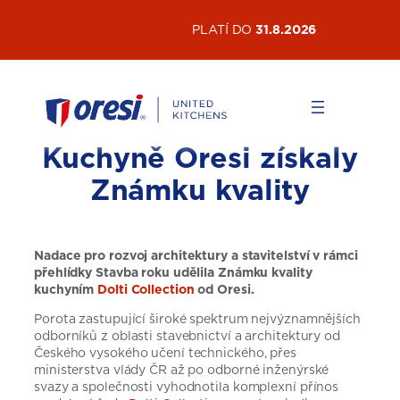
Přeskočit
AKTUÁLNÍ AKCE
PLATÍ DO
31.8.2026
na
obsah
Kuchyně Oresi získaly
Známku kvality
Nadace pro rozvoj architektury a stavitelství v rámci
přehlídky Stavba roku udělila Známku kvality
kuchyním
Dolti Collection
od Oresi.
Porota zastupující široké spektrum nejvýznamnějších
odborníků z oblasti stavebnictví a architektury od
Českého vysokého učení technického, přes
ministerstva vlády ČR až po odborné inženýrské
svazy a společnosti vyhodnotila komplexní přínos