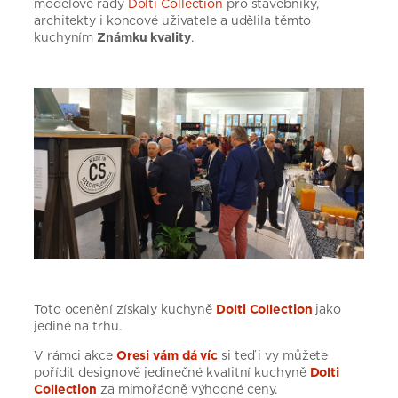
modelové řady
Dolti Collection
pro stavebníky,
architekty i koncové uživatele a udělila těmto
kuchyním
Známku kvality
.
Toto ocenění získaly kuchyně
Dolti Collection
jako
jediné na trhu.
V rámci akce
Oresi vám dá víc
si teď i vy můžete
pořídit designově jedinečné kvalitní kuchyně
Dolti
Collection
za mimořádně výhodné ceny.